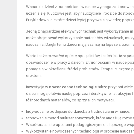
Wsparcie dzieci z trudnościami w nauce wymaga zastosowan
uczenia się. Kluczowe jest, aby nauczyciele i rodzice dostos
Przykładowo, niektóre dzieci lepiej przyswajają wiedzę poprz
Jedną z najbardziej efektywnych technik jest wykorzystanie
m
może obejmować wykorzystanie materiałów wizualnych, muzyki
nauczania. Dzięki temu dzieci mają szansę na lepsze zrozumi
Warto także rozważyć opiekę specjalistów, takich jak
terapeu
doświadczenie w pracy z dziećmi z trudnościami w nauce poz
pomagają w określeniu źródeł problemów. Terapeuci często pra
efektom.
Inwestycja w
nowoczesne technologie
także przynosi wiel
dzieci mogą ułatwić naukę poprzez interaktywne i atrakcyjne
różnorodnych materiałów, co sprzyja ich motywacji.
Indywidualne podejście do dziecka z trudnościami w nauce.
Stosowanie metod multisensorycznych, które angażują różne 
Współpraca z terapeutami pedagogicznymi dla lepszego wsp
Wykorzystanie nowoczesnych technologii w procesie nauczan