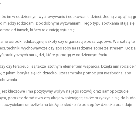
?
móc im w codziennym wychowywaniu i edukowaniu dzieci. Jedną z opcji są
g
d między rodzicami z podobnymi wyzwaniami. Tego typu spotkania stają się
omoc od innych, którzy rozumieją sytuację.
lokalne ośrodki edukacyjne, szkoły czy organizacje pozarządowe. Warsztaty te
ieci, techniki wychowawcze czy sposoby na radzenie sobie ze stresem. Udzia
yć praktycznych narzędzi, które pomogą w codziennym życiu.
dzy czy terapeuci, są także istotnym elementem wsparcia. Dzięki nim rodzice
z jakimi boryka się ich dziecko. Czasami taka pomoc jest niezbędna, aby
achowania.
jest kluczowe i ma pozytywny wpływ na jego rozwój oraz samopoczucie.
nym, poprzez doradztwo czy akcje wspierające, także przyczynia się do bud
auczycielami umożliwia na bieżąco śledzenie postępów dziecka oraz daje