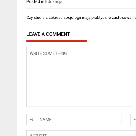
Posted in
Edukacja
Nawigacja
Czy studia z zakresu socjologii mają praktyczne zastosowani
wpisu
LEAVE A COMMENT