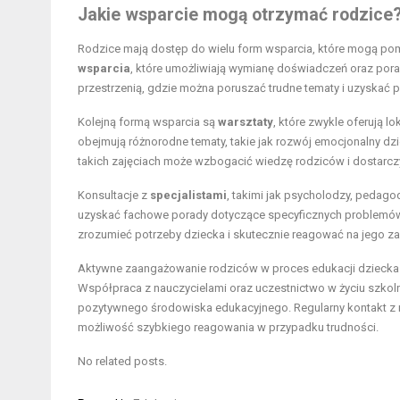
Jakie wsparcie mogą otrzymać rodzice
Rodzice mają dostęp do wielu form wsparcia, które mogą po
wsparcia
, które umożliwiają wymianę doświadczeń oraz pora
przestrzenią, gdzie można poruszać trudne tematy i uzyskać p
Kolejną formą wsparcia są
warsztaty
, które zwykle oferują 
obejmują różnorodne tematy, takie jak rozwój emocjonalny dz
takich zajęciach może wzbogacić wiedzę rodziców i dostarcz
Konsultacje z
specjalistami
, takimi jak psycholodzy, pedago
uzyskać fachowe porady dotyczące specyficznych problemów, 
zrozumieć potrzeby dziecka i skutecznie reagować na jego z
Aktywne zaangażowanie rodziców w proces edukacji dziecka 
Współpraca z nauczycielami oraz uczestnictwo w życiu szkol
pozytywnego środowiska edukacyjnego. Regularny kontakt z n
możliwość szybkiego reagowania w przypadku trudności.
No related posts.