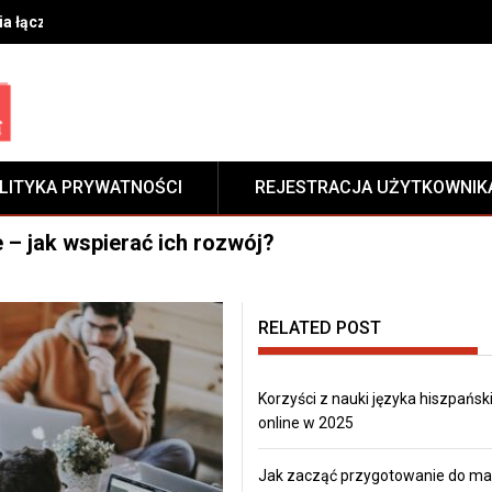
ia łączenia materiałów w przemyśle budowlanym i motoryzacyjnym
LITYKA PRYWATNOŚCI
REJESTRACJA UŻYTKOWNIK
 – jak wspierać ich rozwój?
RELATED POST
Korzyści z nauki języka hiszpańsk
online w 2025
Jak zacząć przygotowanie do mat