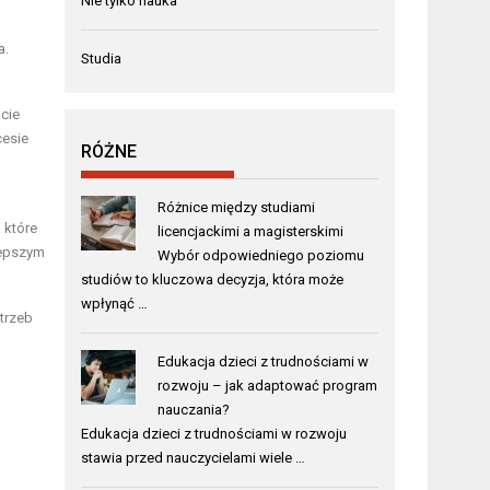
Nie tylko nauka
u
a.
Studia
ście
cesie
RÓŻNE
Różnice między studiami
 które
licencjackimi a magisterskimi
lepszym
Wybór odpowiedniego poziomu
studiów to kluczowa decyzja, która może
wpłynąć …
trzeb
Edukacja dzieci z trudnościami w
rozwoju – jak adaptować program
nauczania?
Edukacja dzieci z trudnościami w rozwoju
stawia przed nauczycielami wiele …