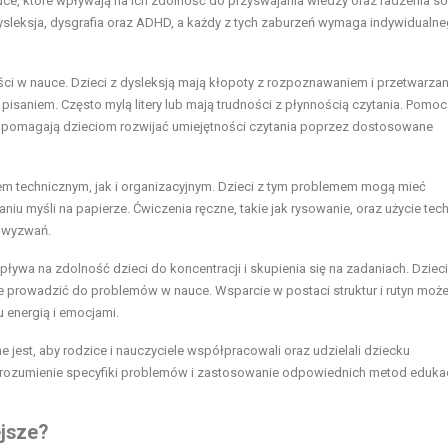
ce, które wpływają na ich zdolność do przyswajania wiedzy oraz radzenia s
sleksja, dysgrafia oraz ADHD, a każdy z tych zaburzeń wymaga indywidualn
ści w nauce. Dzieci z dysleksją mają kłopoty z rozpoznawaniem i przetwarza
saniem. Często mylą litery lub mają trudności z płynnością czytania. Pomoc
 pomagają dzieciom rozwijać umiejętności czytania poprzez dostosowane
m technicznym, jak i organizacyjnym. Dzieci z tym problemem mogą mieć
iu myśli na papierze. Ćwiczenia ręczne, takie jak rysowanie, oraz użycie tech
h wyzwań.
pływa na zdolność dzieci do koncentracji i skupienia się na zadaniach. Dzieci
 prowadzić do problemów w nauce. Wsparcie w postaci struktur i rutyn moż
 energią i emocjami.
 jest, aby rodzice i nauczyciele współpracowali oraz udzielali dziecku
ozumienie specyfiki problemów i zastosowanie odpowiednich metod eduka
ejsze?