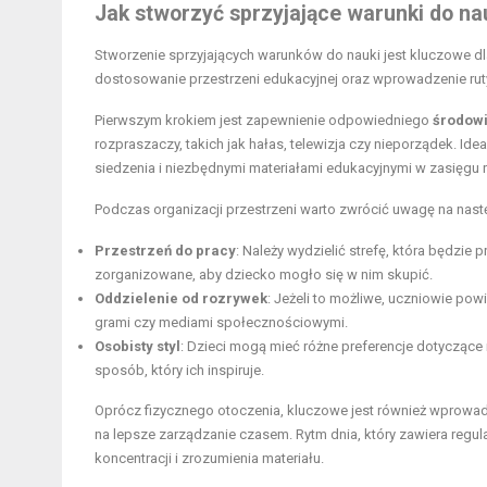
Jak stworzyć sprzyjające warunki do na
Stworzenie sprzyjających warunków do nauki jest kluczowe dl
dostosowanie przestrzeni edukacyjnej oraz wprowadzenie rut
Pierwszym krokiem jest zapewnienie odpowiedniego
środowi
rozpraszaczy, takich jak hałas, telewizja czy nieporządek. I
siedzenia i niezbędnymi materiałami edukacyjnymi w zasięgu r
Podczas organizacji przestrzeni warto zwrócić uwagę na nast
Przestrzeń do pracy
: Należy wydzielić strefę, która będzi
zorganizowane, aby dziecko mogło się w nim skupić.
Oddzielenie od rozrywek
: Jeżeli to możliwe, uczniowie pow
grami czy mediami społecznościowymi.
Osobisty styl
: Dzieci mogą mieć różne preferencje dotyczące 
sposób, który ich inspiruje.
Oprócz fizycznego otoczenia, kluczowe jest również wprowad
na lepsze zarządzanie czasem. Rytm dnia, który zawiera regula
koncentracji i zrozumienia materiału.