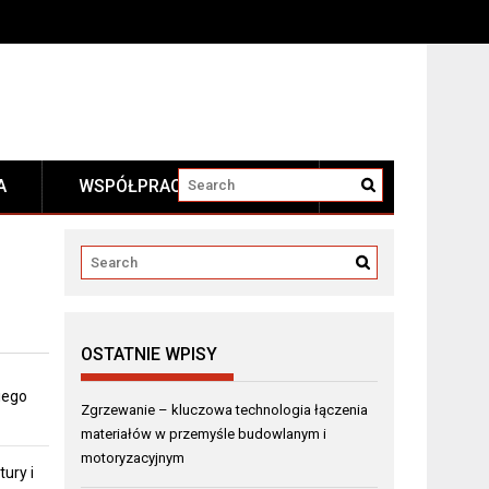
A
WSPÓŁPRACA I KONTAKT
OSTATNIE WPISY
iego
Zgrzewanie – kluczowa technologia łączenia
materiałów w przemyśle budowlanym i
motoryzacyjnym
ury i