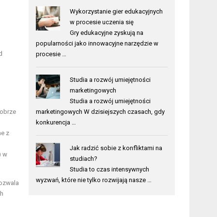
Wykorzystanie gier edukacyjnych
w procesie uczenia się
Gry edukacyjne zyskują na
popularności jako innowacyjne narzędzie w
d
procesie …
Studia a rozwój umiejętności
marketingowych
Studia a rozwój umiejętności
dobrze
marketingowych W dzisiejszych czasach, gdy
konkurencja …
ne z
Jak radzić sobie z konfliktami na
) w
studiach?
Studia to czas intensywnych
wyzwań, które nie tylko rozwijają nasze …
pozwala
ch