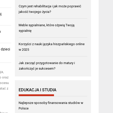
Czym jest rehabilitacja i jak może poprawić
jakość twojego życia?
j
Meble sypialniane, które ożywią Twoją
sypialnię
w
Korzyści z nauki języka hiszpańskiego online
dzieci
w 2025
Jak zacząć przygotowanie do matury i
zakończyć je sukcesem?
ja,
b oraz
rocesu
stać z
EDUKACJA I STUDIA
Najlepsze sposoby finansowania studiów w
Polsce