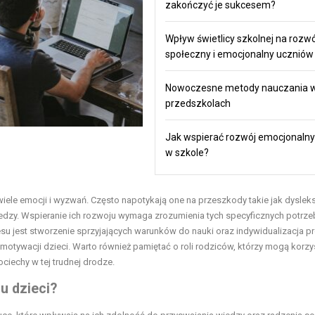
zakończyć je sukcesem?
Wpływ świetlicy szkolnej na rozwó
społeczny i emocjonalny uczniów
Nowoczesne metody nauczania 
przedszkolach
Jak wspierać rozwój emocjonalny 
w szkole?
wiele emocji i wyzwań. Często napotykają one na przeszkody takie jak dysleks
edzy. Wspieranie ich rozwoju wymaga zrozumienia tych specyficznych potrze
 jest stworzenie sprzyjających warunków do nauki oraz indywidualizacja p
otywacji dzieci. Warto również pamiętać o roli rodziców, którzy mogą korzy
ciechy w tej trudnej drodze.
u dzieci?