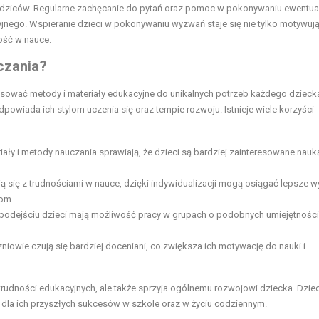
 rodziców. Regularne zachęcanie do pytań oraz pomoc w pokonywaniu ewentua
yjnego. Wspieranie dzieci w pokonywaniu wyzwań staje się nie tylko motywu
ość w nauce.
uczania?
osować metody i materiały edukacyjne do unikalnych potrzeb każdego dzieck
dpowiada ich stylom uczenia się oraz tempie rozwoju. Istnieje wiele korzyści
ły i metody nauczania sprawiają, że dzieci są bardziej zainteresowane nauk
 się z trudnościami w nauce, dzięki indywidualizacji mogą osiągać lepsze wy
iom.
podejściu dzieci mają możliwość pracy w grupach o podobnych umiejętności
zniowie czują się bardziej doceniani, co zwiększa ich motywację do nauki i
rudności edukacyjnych, ale także sprzyja ogólnemu rozwojowi dziecka. Dziec
e dla ich przyszłych sukcesów w szkole oraz w życiu codziennym.