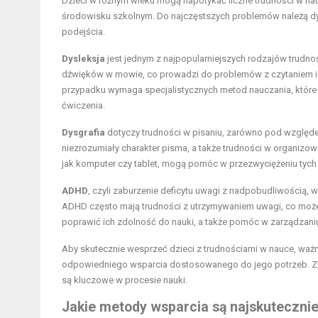
Dzieci w różnym wieku mogą napotykać liczne trudności w nau
środowisku szkolnym. Do najczęstszych problemów należą dy
podejścia.
Dysleksja
jest jednym z najpopularniejszych rodzajów trudno
dźwięków w mowie, co prowadzi do problemów z czytaniem i pi
przypadku wymaga specjalistycznych metod nauczania, które
ćwiczenia.
Dysgrafia
dotyczy trudności w pisaniu, zarówno pod względe
niezrozumiały charakter pisma, a także trudności w organizowan
jak komputer czy tablet, mogą pomóc w przezwyciężeniu tyc
ADHD
, czyli zaburzenie deficytu uwagi z nadpobudliwością, w
ADHD często mają trudności z utrzymywaniem uwagi, co może
poprawić ich zdolność do nauki, a także pomóc w zarządzaniu
Aby skutecznie wesprzeć dzieci z trudnościami w nauce, ważne
odpowiedniego wsparcia dostosowanego do jego potrzeb. Zr
są kluczowe w procesie nauki.
Jakie metody wsparcia są najskuteczni