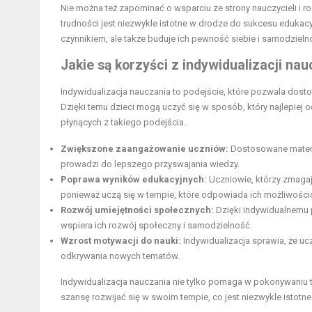
Nie można też zapominać o wsparciu ze strony nauczycieli i
trudności jest niezwykle istotne w drodze do sukcesu edukac
czynnikiem, ale także buduje ich pewność siebie i samodzieln
Jakie są korzyści z indywidualizacji na
Indywidualizacja nauczania to podejście, które pozwala dost
Dzięki temu dzieci mogą uczyć się w sposób, który najlepiej o
płynących z takiego podejścia.
Zwiększone zaangażowanie uczniów:
Dostosowane materia
prowadzi do lepszego przyswajania wiedzy.
Poprawa wyników edukacyjnych:
Uczniowie, którzy zmagają
ponieważ uczą się w tempie, które odpowiada ich możliwośc
Rozwój umiejętności społecznych:
Dzięki indywidualnemu 
wspiera ich rozwój społeczny i samodzielność.
Wzrost motywacji do nauki:
Indywidualizacja sprawia, że uc
odkrywania nowych tematów.
Indywidualizacja nauczania nie tylko pomaga w pokonywaniu t
szansę rozwijać się w swoim tempie, co jest niezwykle istotn