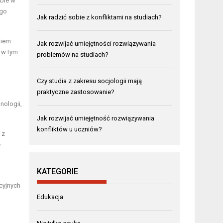
obie w
ego
Jak radzić sobie z konfliktami na studiach?
niem
Jak rozwijać umiejętności rozwiązywania
 w tym
problemów na studiach?
Czy studia z zakresu socjologii mają
praktyczne zastosowanie?
nologii,
Jak rozwijać umiejętność rozwiązywania
konfliktów u uczniów?
 z
e
KATEGORIE
cyjnych
Edukacja