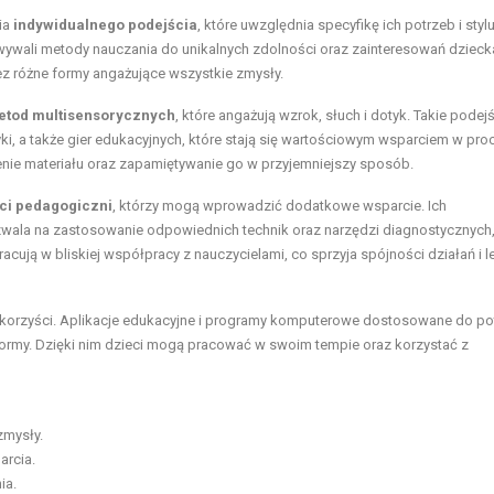
ia
indywidualnego podejścia
, które uwzględnia specyfikę ich potrzeb i styl
owywali metody nauczania do unikalnych zdolności oraz zainteresowań dzieck
ez różne formy angażujące wszystkie zmysły.
etod multisensorycznych
, które angażują wzrok, słuch i dotyk. Takie podej
, a także gier edukacyjnych, które stają się wartościowym wsparciem w pro
enie materiału oraz zapamiętywanie go w przyjemniejszy sposób.
ci pedagogiczni
, którzy mogą wprowadzić dodatkowe wsparcie. Ich
wala na zastosowanie odpowiednich technik oraz narzędzi diagnostycznych,
cują w bliskiej współpracy z nauczycielami, co sprzyja spójności działań i 
e korzyści. Aplikacje edukacyjne i programy komputerowe dostosowane do po
 formy. Dzięki nim dzieci mogą pracować w swoim tempie oraz korzystać z
zmysły.
arcia.
ia.