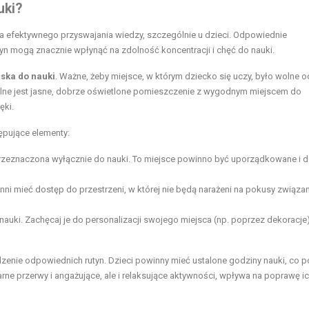
uki?
a efektywnego przyswajania wiedzy, szczególnie u dzieci. Odpowiednie
yn mogą znacznie wpłynąć na zdolność koncentracji i chęć do nauki.
ska do nauki
. Ważne, żeby miejsce, w którym dziecko się uczy, było wolne o
dealne jest jasne, dobrze oświetlone pomieszczenie z wygodnym miejscem do
ęki.
ępujące elementy:
e przeznaczona wyłącznie do nauki. To miejsce powinno być uporządkowane i 
inni mieć dostęp do przestrzeni, w której nie będą narażeni na pokusy związa
nauki. Zachęcaj je do personalizacji swojego miejsca (np. poprzez dekoracje
zenie odpowiednich rutyn. Dzieci powinny mieć ustalone godziny nauki, co 
rne przerwy i angażujące, ale i relaksujące aktywności, wpływa na poprawę i