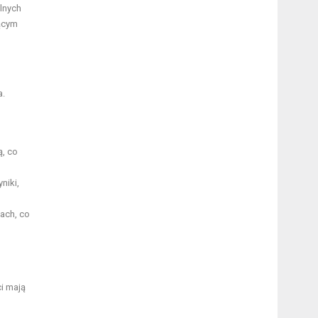
lnych
jącym
a.
ą, co
niki,
ach, co
i mają