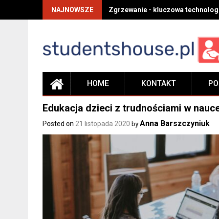
Skip
NAJNOWSZE
Zgrzewanie - kluczowa technolog
to
content
HOME
KONTAKT
PO
Edukacja dzieci z trudnościami w nauce
Anna Barszczyniuk
Posted on
21 listopada 2020
by