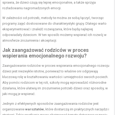
sprawia, że dzieci czują się lepiej emocjonalnie, a także sprzyja
rozładowaniu nagromadzonych emocji.
W zależności od potrzeb, metody te można ze sobą łączyć, tworząc
programy zajęć dostosowane do charakterystyki grupy. Dlatego warto
eksperymentować i znaleźć rozwiązania, które będą najlepiej
odpowiadały dzieciom. W ten sposób możemy wspierać ich rozwój w
atmosferze zrozumienia i akceptacji.
Jak zaangażować rodziców w proces
wspierania emocjonalnego rozwoju?
Zaangażowanie rodziców w proces wspierania emocjonalnego rozwoju
dzieci jest niezwykle istotne, ponieważ to właśnie oni odgrywają
kluczową rolę w kształtowaniu wartości i umiejętności swoich pociech.
Aby pomóc rodzicom w tej roli, szkoły mogą wprowadzić różnorodne
działania, które ułatwią im zrozumienie potrzeb dzieci oraz sposoby, w
jaki mogą je wspierać.
Jednym z efektywnych sposobów zaangażowania rodziców jest
organizowanie
warsztatów
, które dostarczą im praktycznych narzędzi i
strategii. Takie spotkania mogą obejmować tematy dotyczące rozwoju