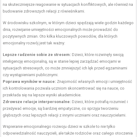
na skuteczniejsze reagowanie w sytuacjach konfliktowych, ale również na
budowanie zdrowszych relacji z rówieśnikami.
W środowisku szkolnym, w którym dzieci spędzają wiele godzin każdego
dnia, rozwijanie umiejętności emocjonalnych może prowadzić do
pozytywnych zmian. Oto kilka kluczowych powodów, dla których
emocjonalny rozwój jest tak ważny:
Lepsze radzenie sobie ze stresem:
Dzieci, które rozwinęły swoją
inteligencję emocjonalną, są w stanie lepiej zarządzać emocjami w
sytuacjach stresowych, co może zmniejszyć ich lęk przed egzaminami
czy wystąpieniami publicznymi.
Poprawa wyników w nauce:
Znajomość własnych emocji i umiejętność
ich kontrolowania pozwala uczniom skoncentrować się na nauce, co
przekłada się na lepsze wyniki akademickie.
Zdrowsze relacje interpersonalne:
Dzieci, które potrafią rozumieć i
przeżywać emocje, są bardziej empatyczne, co sprzyja tworzeniu
głębszych oraz lepszych relacji z innymi uczniami oraz nauczycielami.
Wspieranie emocjonalnego rozwoju dzieci w szkole to nie tylko
odpowiedzialność nauczycieli, ale także rodziców oraz całego otoczenia