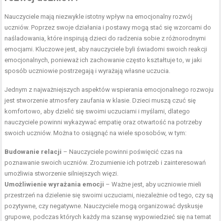
Nauczyciele mają niezwykle istotny wpływ na emocjonalny rozwój
uczniów. Poprzez swoje działania i postawy mogą stać się wzorcami do
naśladowania, które inspirują dzieci do radzenia sobie z różnorodnymi
emocjami. Kluczowe jest, aby nauczyciele byli świadomi swoich reakcji
emocjonalnych, ponieważ ich zachowanie często kształtuje to, w jaki
sposób uczniowie postrzegają i wyrażają własne uczucia.
Jednym z najważniejszych aspektów wspierania emocjonalnego rozwoju
jest stworzenie atmosfery zaufania w klasie. Dzieci muszą czuć się
komfortowo, aby dzielić się swoimi uczuciami i myślami, dlatego
nauczyciele powinni wykazywać empatię oraz otwartość na potrzeby
swoich uczniów. Można to osiągnąć na wiele sposobów, w tym:
Budowanie relacji
– Nauczyciele powinni poświęcić czas na
poznawanie swoich uczniów. Zrozumienie ich potrzeb i zainteresowań
umożliwia stworzenie silniejszych więzi.
Umożliwienie wyrażania emocji
– Ważne jest, aby uczniowie mieli
przestrzeń na dzielenie się swoimi uczuciami, niezależnie od tego, czy są
pozytywne, czy negatywne. Nauczyciele mogą organizować dyskusje
grupowe, podczas których każdy ma szansę wypowiedzieć się na temat