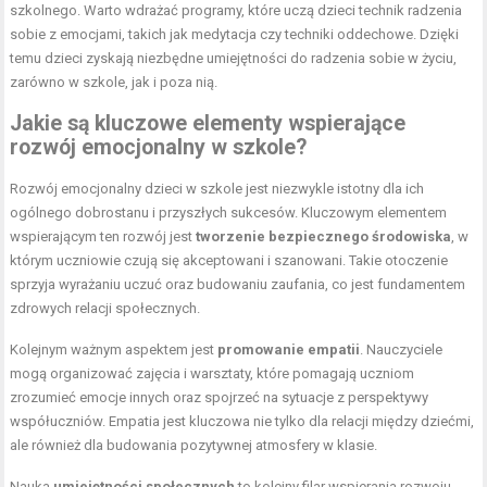
szkolnego. Warto wdrażać programy, które uczą dzieci technik radzenia
sobie z emocjami, takich jak medytacja czy techniki oddechowe. Dzięki
temu dzieci zyskają niezbędne umiejętności do radzenia sobie w życiu,
zarówno w szkole, jak i poza nią.
Jakie są kluczowe elementy wspierające
rozwój emocjonalny w szkole?
Rozwój emocjonalny dzieci w szkole jest niezwykle istotny dla ich
ogólnego dobrostanu i przyszłych sukcesów. Kluczowym elementem
wspierającym ten rozwój jest
tworzenie bezpiecznego środowiska
, w
którym uczniowie czują się akceptowani i szanowani. Takie otoczenie
sprzyja wyrażaniu uczuć oraz budowaniu zaufania, co jest fundamentem
zdrowych relacji społecznych.
Kolejnym ważnym aspektem jest
promowanie empatii
. Nauczyciele
mogą organizować zajęcia i warsztaty, które pomagają uczniom
zrozumieć emocje innych oraz spojrzeć na sytuacje z perspektywy
współuczniów. Empatia jest kluczowa nie tylko dla relacji między dziećmi,
ale również dla budowania pozytywnej atmosfery w klasie.
Nauka
umiejętności społecznych
to kolejny filar wspierania rozwoju