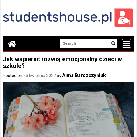
Skip
to
content
Jak wspierać rozwój emocjonalny dzieci w
szkole?
Anna Barszczyniuk
Posted on
23 kwietnia 2022
by