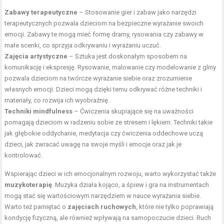
Zabawy terapeutyczne
– Stosowanie gier i zabaw jako narzędzi
terapeutycznych pozwala dzieciom na bezpieczne wyrażanie swoich
emocji. Zabawy te mogą mieć formę dramy, rysowania czy zabawy w
małe scenki, co sprzyja odkrywaniu i wyrażaniu uczuć.
Zajęcia artystyczne
– Sztuka jest doskonałym sposobem na
komunikację i ekspresję. Rysowanie, malowanie czy modelowanie z gliny
pozwala dzieciom na twórcze wyrażanie siebie oraz zrozumienie
własnych emocji. Dzieci mogą dzięki temu odkrywać różne techniki i
materiały, co rozwija ich wyobraźnię.
Techniki mindfulness
– Ćwiczenia skupiające się na uważności
pomagają dzieciom w radzeniu sobie ze stresem i lękiem. Techniki takie
jak głębokie oddychanie, medytacja czy ćwiczenia oddechowe uczą
dzieci, jak zwracać uwagę na swoje myśli i emocje oraz jak je
kontrolować.
Wspierając dzieci w ich emocjonalnym rozwoju, warto wykorzystać także
muzykoterapię
. Muzyka działa kojąco, a śpiew i gra na instrumentach
mogą stać się wartościowym narzędziem w nauce wyrażania siebie.
Warto też pamiętać o
zajęciach ruchowych
, które nie tylko poprawiają
kondycję fizyczną, ale również wpływają na samopoczucie dzieci. Ruch