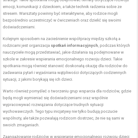
emocji, komunikacji z dzieckiem, a także technik radzenia sobie ze
stresem. Warsztaty powinny być interaktywne, aby rodzice mogli
bezpośrednio uczestniczyć w ćwiczeniach oraz dzielić się swoimi
doświadczeniami.
Kolejnym sposobem na zacieśnienie współpracy między szkołą a
rodzicami jest organizacja
spotkań informacyjnych
, podczas których
nauczyciele mogą przedstawiać, jakie działania są podejmowane w
szkole w zakresie wspierania emocjonalnego rozwoju dzieci. Takie
spotkania mogą również stanowić doskonałą okazję dla rodziców do
zadawania pytań i wyjaśniania wątpliwości dotyczących codziennych
sytuacji, z jakimi borykają się ich dzieci.
Warto również pomyśleć o tworzeniu grup wsparcia dla rodziców, gdzie
będą mogli wymieniać się doświadczeniami oraz wspólnie
wypracowywać rozwiązania dotyczące trudnych sytuacji
wychowawczych. Tego typu inicjatywy nie tylko budują poczucie
wspólnoty, ale także pozwalają rodzicom dostrzec, że nie są sami w
swoich zmaganiach.
Zaangażowanie rodziców w wspieranie emocjonalnego rozwoju dzieci