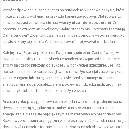
Wybór odpowiedniej specjalizacji na studiach to kluczowa decyzja, która
może znacząco wpłynąć na przyszłą karierę zawodową. Dlatego warto
zacząć od zastanowienia się nad własnymi
zainteresowaniami
. Co
sprawia, że czujesz się spełniony? Jakie przedmioty lub tematy fascynują
Cię najbardziej? Zidentyfikowanie pasji może pomóc w wyborze kierunku
studiów, który będzie dla Ciebie inspirował i motywował do działania.
Kolejnym ważnym aspektem są Twoje
umiejętności
. Zastanów się, w
czym jesteś dobry i jakie zdolności chciałbyś rozwijać. Własne mocne
strony są często kluczem do sukcesu w konkretnej dziedzinie. Jeśli np.
posiadasz talent do komunikacji, warto rozważyć specjalizacje związane
z marketingiem lub zarządzaniem. Z kolei osoby z umiejętnościami
analitycznymi mogą odnaleźć się w pokrewnych dziedzinach, takich jak
informatyka lub studia na kierunkach inżynierskich.
Analiza
rynku pracy
jest również niezbędna w procesie podejmowania
decyzji. Zorientuj się, jakie są aktualne trendy w zatrudnieniu i jakie
specjalizacje cieszą się największym zainteresowaniem pracodawców.
Rozmowy z osobami pracującymi w interesujących Cię dziedzinach mogą
dostarczyć cennych informacji na temat codziennych obowiązków oraz