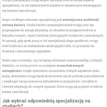
różnych perspektyw, mogą skupić się wyłącznie na swojej wąskiej
specjalizacji, co nie zawsze jest korzystne w dynamicznie zmieniającym
się świecie zawodowym.
Innym możliwym minusem specjalizacji jest
zmniejszona możliwość
zmiany kariery
. Osoby bardzo wyspecjalizowane mogą czuć się
przywiązane do swojej dziedziny, co utrudnia im podjęcie kroków w
kierunku nowych, często bardziej obiecujących możliwości zawodowych.
W sytuacji, gdy rynek pracy w ich specjalizacji ulega spadkowi, mogą
mieć trudności ze znalezieniem atrakcyjnych ofert, co prowadzi do
frustracji i zawodowego wypalenia.
Warto więc rozważyć, czy nie lepiej zdobywać szerszą wiedzę z różnych
dziedzin, co może pomóc w rozwijaniu
wszechstronnych
umiejętności
. Dzięki szerszemu zrozumieniu różnych aspektów rynku
pracy, absolwenci mogą lepiej dostosować się do potrzeb pracodawców
i zwiększyć swoje szanse na zatrudnienie w przyszłości. Umożliwi to
również adaptację do nowych wyzwań, które mogą się pojawić w trakcie
kariery zawodowej.
Jak wybrać odpowiednią specjalizację na
studiach?