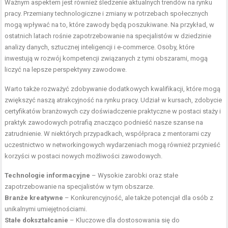
Ważnym aspektem jest również śledzenie aktualnych trendów na rynku
pracy. Przemiany technologiczne i zmiany w potrzebach społecznych
mogą wpływać na to, które zawody będą poszukiwane. Na przykład, w
ostatnich latach rośnie zapotrzebowanie na specjalistów w dziedzinie
analizy danych, sztucznej inteligencji i e-commerce. Osoby, które
inwestują w rozwój kompetencji związanych z tymi obszarami, mogą
liczyć na lepsze perspektywy zawodowe.
Warto także rozważyć zdobywanie dodatkowych kwalifikacji, które mogą
zwiększyć naszą atrakcyjność na rynku pracy. Udział w kursach, zdobycie
certyfikatów branżowych czy doświadczenie praktyczne w postaci staży i
praktyk zawodowych potrafią znacząco podnieść nasze szanse na
zatrudnienie. W niektórych przypadkach, współpraca z mentorami czy
uczestnictwo w networkingowych wydarzeniach mogą również przynieść
korzyści w postaci nowych możliwości zawodowych.
Technologie informacyjne
– Wysokie zarobki oraz stałe
zapotrzebowanie na specjalistów w tym obszarze.
Branże kreatywne
– Konkurencyjność, ale także potencjał dla osób z
unikalnymi umiejętnościami.
Stałe dokształcanie
– Kluczowe dla dostosowania się do