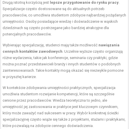
Drugą istotną korzyścią jest
lepsze przygotowanie do rynku pracy
.
Specjalizacje często dostosowane są do aktualnych potrzeb
pracodawców, co umożliwia studentom zdobycie najbardziej pożądanych
umiejętności. Osoby posiadające wiedzę i doświadczenie w wąskich
dziedzinach są często postrzegane jako bardziej atrakcyjne dla
potencjalnych pracodawców.
Wybierając specjalizację, studenci mają także możliwość
nawiązania
cennych kontaktów zawodowych
. Uczelnie wyższe często organizują
różne wydarzenia, takie jak konferencje, seminaria czy praktyki, gdzie
można poznać przedstawicieli branży i innych studentów o podobnych
zainteresowaniach. Takie kontakty mogą okazać się niezwykle pomocne
w przyszłej karierze.
W kontekście zdobywania umiejętności praktycznych, specjalizacja
umożliwia studentom rozwijanie kompetencji, które są szczególnie
cenione przez pracodawców. Wiedza teoretyczna to jedno, ale
umiejętność jej zastosowania w praktyce jest kluczowym czynnikiem,
który może zaważyć nad sukcesem w pracy. Wybór konkretnej ścieżki
specjalizacyjnej często wiąże się także z projektami, stażami i praktykami,
które pozwalają na zdobycie cennego doświadczenia.