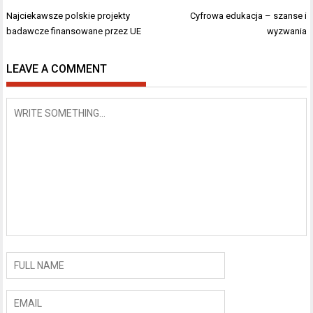
Nawigacja
Najciekawsze polskie projekty
Cyfrowa edukacja – szanse i
wpisu
badawcze finansowane przez UE
wyzwania
LEAVE A COMMENT