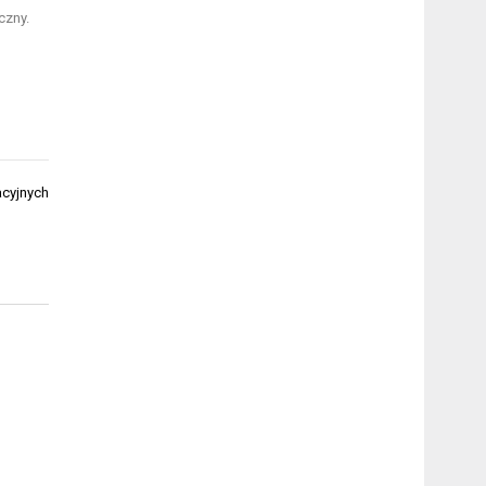
czny.
acyjnych