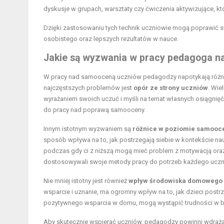
dyskusje w grupach, warsztaty czy ćwiczenia aktywizujące, k
Dzięki zastosowaniu tych technik uczniowie mogą poprawić s
osobistego oraz lepszych rezultatów w nauce.
Jakie są wyzwania w pracy pedagoga 
W pracy nad samooceną uczniów pedagodzy napotykają różnor
najczęstszych problemów jest
opór ze strony uczniów
. Wie
wyrażaniem swoich uczuć i myśli na temat własnych osiągnię
do pracy nad poprawą samooceny.
Innym istotnym wyzwaniem są
różnice w poziomie samooc
sposób wpływa na to, jak postrzegają siebie w kontekście na
podczas gdy ci z niższą mogą mieć problem z motywacją oraz
dostosowywali swoje metody pracy do potrzeb każdego uczni
Nie mniej istotny jest również
wpływ środowiska domowego
wsparcie i uznanie, ma ogromny wpływ na to, jak dzieci postr
pozytywnego wsparcia w domu, mogą wystąpić trudności w b
Aby skutecznie wspierać uczniów, pedagodzy powinni wdraż