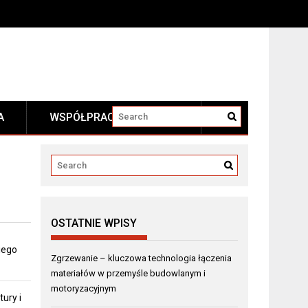
A
WSPÓŁPRACA I KONTAKT
OSTATNIE WPISY
iego
Zgrzewanie – kluczowa technologia łączenia
materiałów w przemyśle budowlanym i
motoryzacyjnym
ury i