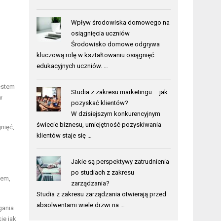
Wpływ środowiska domowego na
osiągnięcia uczniów
Środowisko domowe odgrywa
kluczową rolę w kształtowaniu osiągnięć
edukacyjnych uczniów. …
estem
Studia z zakresu marketingu – jak
w
pozyskać klientów?
W dzisiejszym konkurencyjnym
świecie biznesu, umiejętność pozyskiwania
nięć,
klientów staje się …
Jakie są perspektywy zatrudnienia
po studiach z zakresu
nem,
zarządzania?
Studia z zakresu zarządzania otwierają przed
absolwentami wiele drzwi na …
gania
ie jak