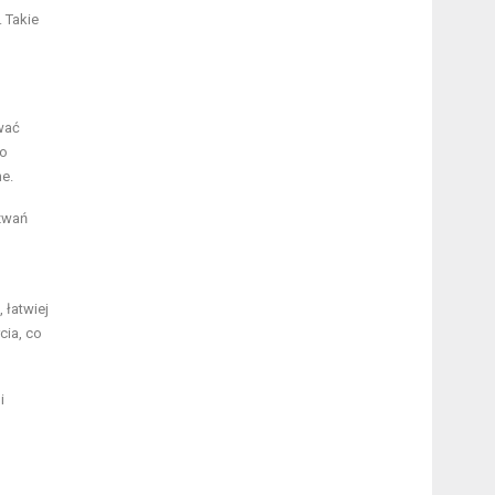
 Takie
wać
to
e.
yzwań
 łatwiej
cia, co
i