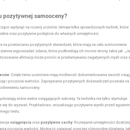
iu pozytywnej samooceny?
ąco wpłynąć na rozwój uczniów. Istnieje kilka sprawdzonych technik, które
ebie oraz pozytywne podejście do własnych umiejętności.
ne na powtarzaniu pozytywnych stwierdzeń, które mają na celu wzmocnienie
ennie wypowiadać zdania, które podkreślają ich mocne strony, takie jak: „J
 stosowanie afirmacji może pomóc w przełamywaniu negatywnych myśli oraz 
cesów
. Dzięki temu uczniowie mają możliwość dokumentowania swoich osiąg
ację i poczucie wartości. Zapisywanie pozytywnych doświadczeń pozwala na
podniesieniu samooceny.
obrażają sobie siebie osiągających sukcesy. Ta technika nie tylko stymuluje
e się do wyzwań. Przykładowo, wizualizując pozytywne wyniki przed egzami
mego testu.
 swoje
osiągnięcia
oraz
pozytywne cechy
. Rozwijanie umiejętności dostrze
ia poczucia wartości. Można to osiągnąć poprzez różnorodne działania, tak