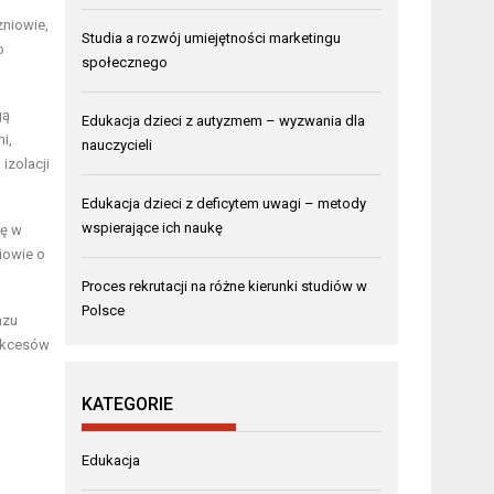
niowie,
Studia a rozwój umiejętności marketingu
o
społecznego
gą
Edukacja dzieci z autyzmem – wyzwania dla
i,
nauczycieli
izolacji
Edukacja dzieci z deficytem uwagi – metody
wspierające ich naukę
ię w
niowie o
Proces rekrutacji na różne kierunki studiów w
Polsce
azu
sukcesów
KATEGORIE
Edukacja