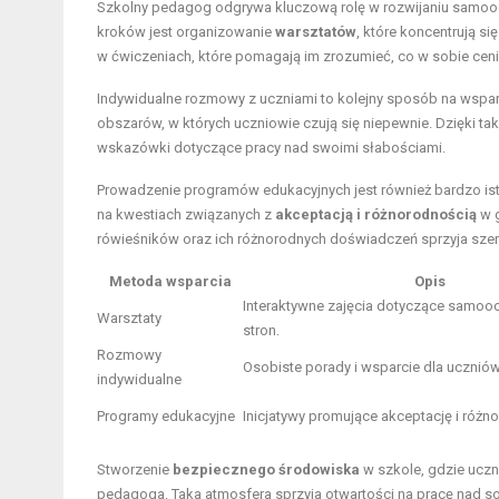
Szkolny pedagog odgrywa kluczową rolę w rozwijaniu samooc
kroków jest organizowanie
warsztatów
, które koncentrują s
w ćwiczeniach, które pomagają im zrozumieć, co w sobie ceni
Indywidualne rozmowy z uczniami to kolejny sposób na wspar
obszarów, w których uczniowie czują się niepewnie. Dzięki 
wskazówki dotyczące pracy nad swoimi słabościami.
Prowadzenie programów edukacyjnych jest również bardzo i
na kwestiach związanych z
akceptacją i różnorodnością
w g
rówieśników oraz ich różnorodnych doświadczeń sprzyja szer
Metoda wsparcia
Opis
Interaktywne zajęcia dotyczące samoo
Warsztaty
stron.
Rozmowy
Osobiste porady i wsparcie dla uczniów
indywidualne
Programy edukacyjne
Inicjatywy promujące akceptację i różn
Stworzenie
bezpiecznego środowiska
w szkole, gdzie uczn
pedagoga. Taka atmosfera sprzyja otwartości na pracę nad 