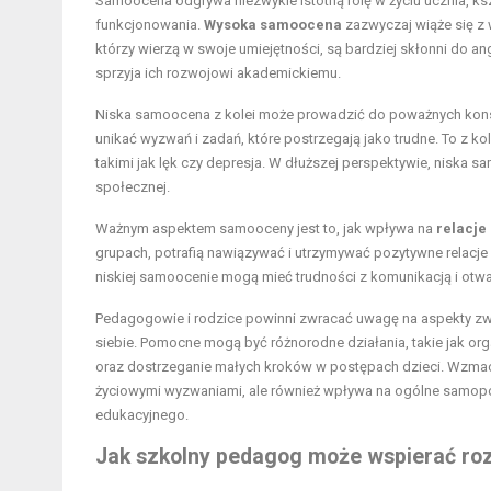
Samoocena odgrywa niezwykle istotną rolę w życiu ucznia, k
funkcjonowania.
Wysoka samoocena
zazwyczaj wiąże się z
którzy wierzą w swoje umiejętności, są bardziej skłonni do a
sprzyja ich rozwojowi akademickiemu.
Niska samoocena z kolei może prowadzić do poważnych kons
unikać wyzwań i zadań, które postrzegają jako trudne. To z 
takimi jak lęk czy depresja. W dłuższej perspektywie, niska 
społecznej.
Ważnym aspektem samooceny jest to, jak wpływa na
relacje
grupach, potrafią nawiązywać i utrzymywać pozytywne relacje z 
niskiej samoocenie mogą mieć trudności z komunikacją i otwa
Pedagogowie i rodzice powinni zwracać uwagę na aspekty z
siebie. Pomocne mogą być różnorodne działania, takie jak or
oraz dostrzeganie małych kroków w postępach dzieci. Wzmacn
życiowymi wyzwaniami, ale również wpływa na ogólne samopoc
edukacyjnego.
Jak szkolny pedagog może wspierać r