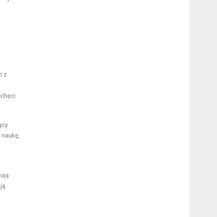
m z
echęci
ący
 naukę,
ują
ją