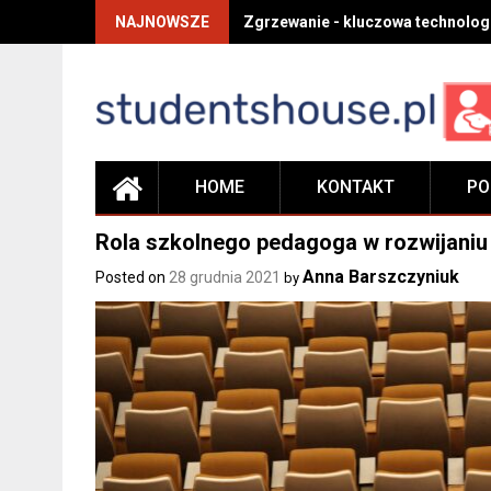
Skip
NAJNOWSZE
Zgrzewanie - kluczowa technolog
to
content
HOME
KONTAKT
PO
Rola szkolnego pedagoga w rozwijaniu
Anna Barszczyniuk
Posted on
28 grudnia 2021
by