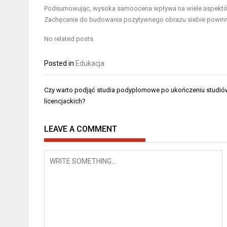
Podsumowując, wysoka samoocena wpływa na wiele aspektów ży
Zachęcanie do budowania pozytywnego obrazu siebie powinno
No related posts.
Posted in
Edukacja
Nawigacja
Czy warto podjąć studia podyplomowe po ukończeniu studió
wpisu
licencjackich?
LEAVE A COMMENT