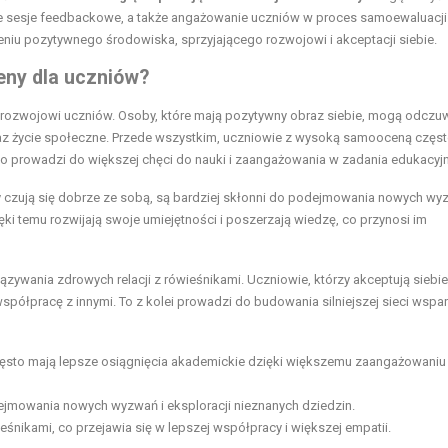
arne sesje feedbackowe, a także angażowanie uczniów w proces samoewaluacji.
iu pozytywnego środowiska, sprzyjającego rozwojowi i akceptacji siebie.
eny dla uczniów?
ozwojowi uczniów. Osoby, które mają pozytywny obraz siebie, mogą odczu
 oraz życie społeczne. Przede wszystkim, uczniowie z wysoką samooceną częs
co prowadzi do większej chęci do nauki i zaangażowania w zadania edukacyjn
 czują się dobrze ze sobą, są bardziej skłonni do podejmowania nowych w
ki temu rozwijają swoje umiejętności i poszerzają wiedzę, co przynosi im
ywania zdrowych relacji z rówieśnikami. Uczniowie, którzy akceptują siebie,
współpracę z innymi. To z kolei prowadzi do budowania silniejszej sieci wspar
to mają lepsze osiągnięcia akademickie dzięki większemu zaangażowaniu 
ejmowania nowych wyzwań i eksploracji nieznanych dziedzin.
eśnikami, co przejawia się w lepszej współpracy i większej empatii.