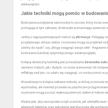
edukacyjnym.
Jakie techniki mogą pomóc w budowan
Budowanie pozytywnej samooceny to proces, który może znacz
pomagają w tym zakresie, doskonale wzmacniając pewność si
Jedną z najpopularniejszych metod są
afirmacje
. Polegają o
pozytywnego obrazu siebie. Uczniowie mogą na przykład codzi
zdolny do nauki” czy „Mogę osiągnąć swoje cele”. Regularne
budowaniu bardziej optymistycznego światopoglądu.
Kolejną skuteczną techniką jest prowadzenie
dziennika suk
zarówno małych, jak i dużych, co może wzmacniać ich motyw
refleksję nad tym, co udało się osiągnąć, co może pomóc w 
Wizualizacja to kolejna ciekawa metoda, w której uczniowie wy
wyobraźnię, ale również pozwala na psychiczne przygotowani
uczniowie mogą poczuć większą pewność siebie w trakcie sa
Ważne jest, aby nauczyciele uczyli uczniów, jak identyfikować
własnych talentów oraz sukcesów jest kluczowe dla wzmacnian