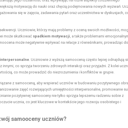
ształtując jego tożsamość oraz wpływając na różne aspekty codziennego
 większą motywacją do nauki oraz chęcią podejmowania nowych wyzwań. Ucz
ngażowania się w zajęcia, zadawania pytań oraz uczestnictwa w dyskusjach, c
ekwencji. Uczniowie, którzy mają problemy z oceną swoich możliwości, mo
kolei może skutkować
spadkiem motywacji
, a także problemami emocjonalnym
samoocena może negatywnie wpływać na relacje z rówieśnikami, prowadząc do 
 interpersonalne
. Uczniowie z wyższą samooceną często lepiej odnajdują s
innymi, co sprzyja tworzeniu zdrowych interakcji oraz przyjaźni. Z kolei ucz
rtością, co może prowadzić do niezrozumienia i konfliktów w grupie.
wiązane z samooceną, aby wspierać uczniów w budowaniu pozytywnego obr
ganizowanie zajęć rozwijających umiejętności interpersonalne, promowanie 
ianie pozytywnej samooceny nie tylko sprzyja lepszemu radzeniu sobie z
zucie ucznia, co jest kluczowe w kontekście jego rozwoju osobistego i
ozwój samooceny uczniów?