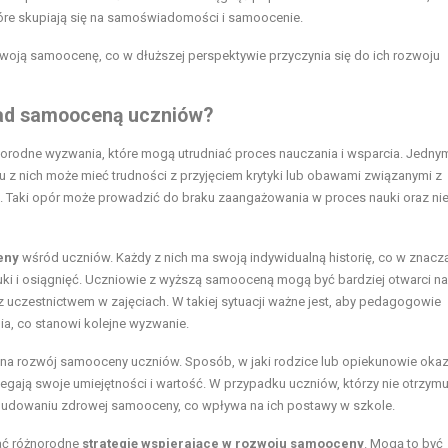
tóre skupiają się na samoświadomości i samoocenie.
woją samoocenę, co w dłuższej perspektywie przyczynia się do ich rozwoju
nad samooceną uczniów?
odne wyzwania, które mogą utrudniać proces nauczania i wsparcia. Jedny
lu z nich może mieć trudności z przyjęciem krytyki lub obawami związanymi z
ć. Taki opór może prowadzić do braku zaangażowania w proces nauki oraz ni
eny
wśród uczniów. Każdy z nich ma swoją indywidualną historię, co w znacz
uki i osiągnięć. Uczniowie z wyższą samooceną mogą być bardziej otwarci na
 uczestnictwem w zajęciach. W takiej sytuacji ważne jest, aby pedagogowie
a, co stanowi kolejne wyzwanie.
na rozwój samooceny uczniów. Sposób, w jaki rodzice lub opiekunowie okaz
zegają swoje umiejętności i wartość. W przypadku uczniów, którzy nie otrzymu
udowaniu zdrowej samooceny, co wpływa na ich postawy w szkole.
ać różnorodne
strategię wspierające w rozwoju samooceny
. Mogą to być