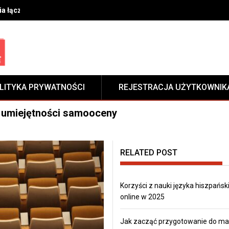
ia łączenia materiałów w przemyśle budowlanym i motoryzacyjnym
LITYKA PRYWATNOŚCI
REJESTRACJA UŻYTKOWNIK
 umiejętności samooceny
RELATED POST
Korzyści z nauki języka hiszpańsk
online w 2025
Jak zacząć przygotowanie do mat