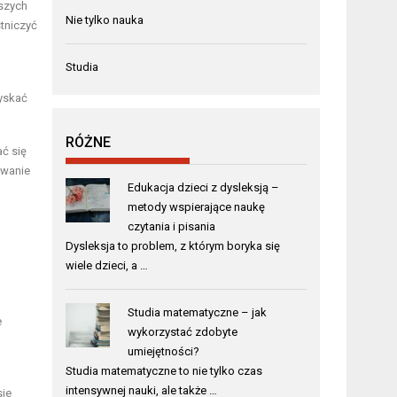
szych
Nie tylko nauka
tniczyć
Studia
zyskać
RÓŻNE
ć się
awanie
Edukacja dzieci z dysleksją –
metody wspierające naukę
czytania i pisania
Dysleksja to problem, z którym boryka się
wiele dzieci, a …
Studia matematyczne – jak
e
wykorzystać zdobyte
umiejętności?
Studia matematyczne to nie tylko czas
intensywnej nauki, ale także …
sie