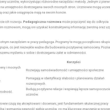
eny uczniów, wykorzystując różnorodne narzędzia i metody. Jednym z pierw
ię na umiejętności dostrzegania swoich mocnych stron. Uczniowie mogą uczes
ą oraz jakie osiągnięcia mają na swoim koncie.
cie ich rozwoju.
Pedagogiczna rozmowa
może przyczynić się do odkrycia
takim rozmowom, mogą oni uzyskać konstruktywną informację zwrotną oraz u
stotnym narzędziem w pracy pedagoga. Programy te mogą początkowo skupia
rupie, co jest niezwykle ważne dla budowania pozytywnej samooceny. Pozn
szemu myśleniu o sobie i dostrzeganiu zalet w odmienności.
Korzyści
ceny i mocnych
Rozwijają samoświadomość i umiejętności społeczne.
Pomagają w identyfikacji słabości i planowaniu działań
.
rozwojowych.
Budują pozytywne relacje i wspierają lepsze samopoczuci
orodność.
uczniów.
iowie czują się akceptowani i doceniani, jest fundamentem skutecznej pracy
sobą i wzmacnia pewność siebie uczniów, co ma kluczowe znaczenie w proce