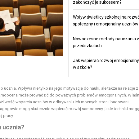
zakończyć je sukcesem?
Wpływ świetlicy szkolnej na rozwó
społeczny i emocjonalny uczniów
Nowoczesne metody nauczania 
przedszkolach
Jak wspierać rozwój emocjonalny 
w szkole?
ucznia. Wpływa nie tylko na jego motywację do nauki, ale także na relacje z
 samoocena może prowadzić do poważnych problemów emocjonalnych. Właśni
ożliwość wsparcia uczniów w odkrywaniu ich mocnych stron i budowaniu
pedagogowie mogą skutecznie wspierać rozwój samooceny, jakie techniki mog
j pracy.
u ucznia?