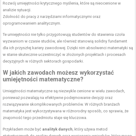
Rozwój umiejętności krytycznego myślenia, które są nieocenione w
analizie sytuacji.
Zdolność do pracy z narzędziami informatycznymi oraz
oprogramowaniem analitycznym.
Te umiejętności nie tylko przygotowują studentów do stawienia czoła
wyzwaniom w czasie studiów, ale również stanowią solidny fundament
dla ich przyszłej kariery zawodowej. Dzięki nim absolwenci matematyki są
w stanie skutecznie uczestniczyć w złożonych projektach i procesach
decyzyjnych w różnych sektorach gospodarki.
W jakich zawodach możesz wykorzystać
umiejętności matematyczne?
Umiejętności matematyczne są niezwykle cenione w wielu zawodach,
ponieważ pozwalają na efektywne podejmowanie decyzji oraz
rozwiązywanie skomplikowanych problemów. W różnych branżach
matematyka jest wykorzystywana w różnorodny sposób, co sprawia, że
znajomość tego przedmiotu staje się kluczowa.
Przykładem może być
analityk danych
, który używa metod
statystycznych do analizy danych oraz wyciągania wniosków, które mogą