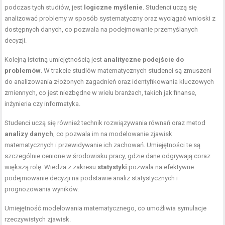
podczas tych studiów, jest
logiczne myślenie
. Studenci uczą się
analizować problemy w sposób systematyczny oraz wyciągać wnioski z
dostępnych danych, co pozwala na podejmowanie przemyślanych
decyzji.
Kolejną istotną umiejętnością jest
analityczne podejście do
problemów
. W trakcie studiów matematycznych studenci są zmuszeni
do analizowania złożonych zagadnień oraz identyfikowania kluczowych
zmiennych, co jest niezbędne w wielu branżach, takich jak finanse,
inżynieria czy informatyka.
Studenci uczą się również technik rozwiązywania równań oraz metod
analizy danych
, co pozwala im na modelowanie zjawisk
matematycznych i przewidywanie ich zachowań. Umiejętności te są
szczególnie cenione w środowisku pracy, gdzie dane odgrywają coraz
większą rolę. Wiedza z zakresu
statystyki
pozwala na efektywne
podejmowanie decyzji na podstawie analiz statystycznych i
prognozowania wyników.
Umiejętność modelowania matematycznego, co umożliwia symulacje
rzeczywistych zjawisk.