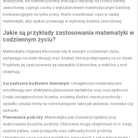
analityczne, ale również potrafią znacząco wpłynąć na rozwój kariery
zawodowej, czyniąc osoby z wykształceniem matematycznym bardziej
konkurencyjnymi na rynku pracy. Warto inwestować czas w naukę
matematyki, aby zyskać przewagę w wybranej ścieżce zawodowej.
Jakie są przykłady zastosowania matematyki w
codziennym życiu?
Matematyka odgrywa kluczową rolę w naszym codziennym życiu,
wpływając na wiele decyzji oraz działań, które podejmujemy na co dzień.
Przykłady jej zastosowania są niezwykle różnorodne, a niektóre z nich
obejmują:
Zarządzanie budżetem domowym
: Umiejętności matematyczne
umożliwiają nam efektywne planowanie wydatków oraz oszczędności.
Dzięki umiejętnościom liczenia, możemy śledzić nasze przychody i
wydatki, ustalać limity na różne kategorie, takie jak jedzenie, rozrywka czy
rachunki.
Planowanie podróży
: Matematyka jest również przydatna przy
analizowaniu kosztów podróży. Obliczenia mogą obejmować m.in. trasę,
zużycie paliwa, czas przejazdu oraz całkowity koszt podróży.
Umiejętność oszacowania wydatków związanych z zakwaterowaniem i