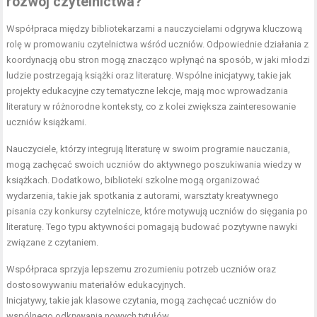
rozwój czytelnictwa?
Współpraca między bibliotekarzami a nauczycielami odgrywa kluczową
rolę w promowaniu czytelnictwa wśród uczniów. Odpowiednie działania z
koordynacją obu stron mogą znacząco wpłynąć na sposób, w jaki młodzi
ludzie postrzegają książki oraz literaturę. Wspólne inicjatywy, takie jak
projekty edukacyjne czy tematyczne lekcje, mają moc wprowadzania
literatury w różnorodne konteksty, co z kolei zwiększa zainteresowanie
uczniów książkami.
Nauczyciele, którzy integrują literaturę w swoim programie nauczania,
mogą zachęcać swoich uczniów do aktywnego poszukiwania wiedzy w
książkach. Dodatkowo, biblioteki szkolne mogą organizować
wydarzenia, takie jak spotkania z autorami, warsztaty kreatywnego
pisania czy konkursy czytelnicze, które motywują uczniów do sięgania po
literaturę. Tego typu aktywności pomagają budować pozytywne nawyki
związane z czytaniem.
Współpraca sprzyja lepszemu zrozumieniu potrzeb uczniów oraz
dostosowywaniu materiałów edukacyjnych.
Inicjatywy, takie jak klasowe czytania, mogą zachęcać uczniów do
wspólnego odkrywania nowych tytułów.