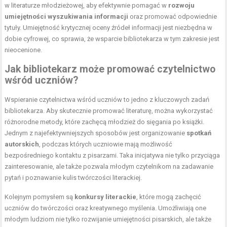
w literaturze młodzieżowej, aby efektywnie pomagać w
rozwoju
umiejętności wyszukiwania informacji
oraz promować odpowiednie
tytuły. Umiejętność krytycznej oceny źródeł informacji jest niezbędna w
dobie cyfrowej, co sprawia, że wsparcie bibliotekarza w tym zakresie jest
nieocenione.
Jak bibliotekarz może promować czytelnictwo
wśród uczniów?
Wspieranie czytelnictwa wśród uczniów to jedno z kluczowych zadań
bibliotekarza. Aby skutecznie promować literaturę, można wykorzystać
różnorodne metody, które zachęcą młodzież do sięgania po książki.
Jednym z najefektywniejszych sposobów jest organizowanie
spotkań
autorskich
, podczas których uczniowie mają możliwość
bezpośredniego kontaktu z pisarzami. Taka inicjatywa nie tylko przyciąga
zainteresowanie, ale także pozwala młodym czytelnikom na zadawanie
pytań i poznawanie kulis twórczości literackiej.
Kolejnym pomysłem są
konkursy literackie
, które mogą zachęcić
uczniów do twórczości oraz kreatywnego myślenia. Umożliwiają one
młodym ludziom nie tylko rozwijanie umiejętności pisarskich, ale także