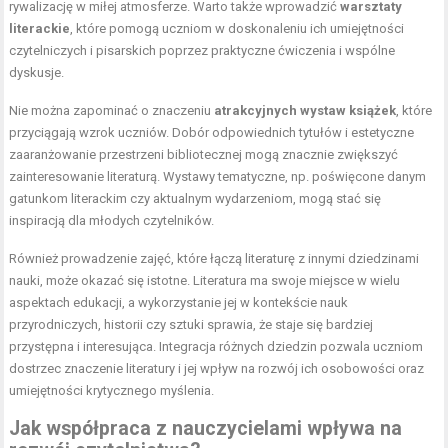
rywalizację w miłej atmosferze. Warto także wprowadzić
warsztaty
literackie
, które pomogą uczniom w doskonaleniu ich umiejętności
czytelniczych i pisarskich poprzez praktyczne ćwiczenia i wspólne
dyskusje.
Nie można zapominać o znaczeniu
atrakcyjnych wystaw książek
, które
przyciągają wzrok uczniów. Dobór odpowiednich tytułów i estetyczne
zaaranżowanie przestrzeni bibliotecznej mogą znacznie zwiększyć
zainteresowanie literaturą. Wystawy tematyczne, np. poświęcone danym
gatunkom literackim czy aktualnym wydarzeniom, mogą stać się
inspiracją dla młodych czytelników.
Również prowadzenie zajęć, które łączą literaturę z innymi dziedzinami
nauki, może okazać się istotne. Literatura ma swoje miejsce w wielu
aspektach edukacji, a wykorzystanie jej w kontekście nauk
przyrodniczych, historii czy sztuki sprawia, że staje się bardziej
przystępna i interesująca. Integracja różnych dziedzin pozwala uczniom
dostrzec znaczenie literatury i jej wpływ na rozwój ich osobowości oraz
umiejętności krytycznego myślenia.
Jak współpraca z nauczycielami wpływa na