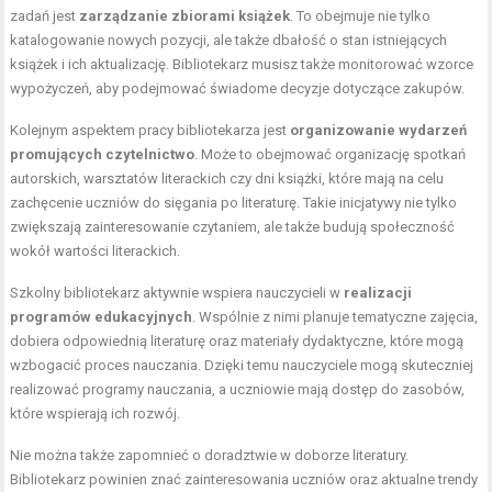
zadań jest
zarządzanie zbiorami książek
. To obejmuje nie tylko
katalogowanie nowych pozycji, ale także dbałość o stan istniejących
książek i ich aktualizację. Bibliotekarz musisz także monitorować wzorce
wypożyczeń, aby podejmować świadome decyzje dotyczące zakupów.
Kolejnym aspektem pracy bibliotekarza jest
organizowanie wydarzeń
promujących czytelnictwo
. Może to obejmować organizację spotkań
autorskich, warsztatów literackich czy dni książki, które mają na celu
zachęcenie uczniów do sięgania po literaturę. Takie inicjatywy nie tylko
zwiększają zainteresowanie czytaniem, ale także budują społeczność
wokół wartości literackich.
Szkolny bibliotekarz aktywnie wspiera nauczycieli w
realizacji
programów edukacyjnych
. Wspólnie z nimi planuje tematyczne zajęcia,
dobiera odpowiednią literaturę oraz materiały dydaktyczne, które mogą
wzbogacić proces nauczania. Dzięki temu nauczyciele mogą skuteczniej
realizować programy nauczania, a uczniowie mają dostęp do zasobów,
które wspierają ich rozwój.
Nie można także zapomnieć o doradztwie w doborze literatury.
Bibliotekarz powinien znać zainteresowania uczniów oraz aktualne trendy