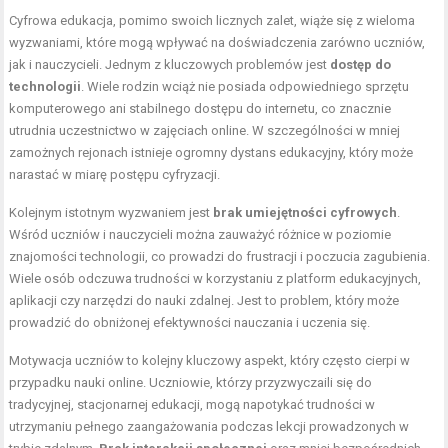
Cyfrowa edukacja, pomimo swoich licznych zalet, wiąże się z wieloma
wyzwaniami, które mogą wpływać na doświadczenia zarówno uczniów,
jak i nauczycieli. Jednym z kluczowych problemów jest
dostęp do
technologii
. Wiele rodzin wciąż nie posiada odpowiedniego sprzętu
komputerowego ani stabilnego dostępu do internetu, co znacznie
utrudnia uczestnictwo w zajęciach online. W szczególności w mniej
zamożnych rejonach istnieje ogromny dystans edukacyjny, który może
narastać w miarę postępu cyfryzacji.
Kolejnym istotnym wyzwaniem jest
brak umiejętności cyfrowych
.
Wśród uczniów i nauczycieli można zauważyć różnice w poziomie
znajomości technologii, co prowadzi do frustracji i poczucia zagubienia.
Wiele osób odczuwa trudności w korzystaniu z platform edukacyjnych,
aplikacji czy narzędzi do nauki zdalnej. Jest to problem, który może
prowadzić do obniżonej efektywności nauczania i uczenia się.
Motywacja uczniów to kolejny kluczowy aspekt, który często cierpi w
przypadku nauki online. Uczniowie, którzy przyzwyczaili się do
tradycyjnej, stacjonarnej edukacji, mogą napotykać trudności w
utrzymaniu pełnego zaangażowania podczas lekcji prowadzonych w