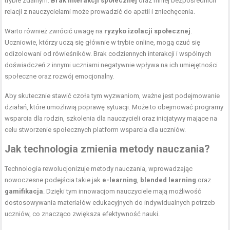
trybie zdalnym.
Brak interakcji społecznej
oraz mniej bezpośrednich
relacji z nauczycielami może prowadzić do apatii i zniechęcenia.
Warto również zwrócić uwagę na
ryzyko izolacji społecznej
.
Uczniowie, którzy uczą się głównie w trybie online, mogą czuć się
odizolowani od rówieśników. Brak codziennych interakcji i wspólnych
doświadczeń z innymi uczniami negatywnie wpływa na ich umiejętności
społeczne oraz rozwój emocjonalny.
Aby skutecznie stawić czoła tym wyzwaniom, ważne jest podejmowanie
działań, które umożliwią poprawę sytuacji. Może to obejmować programy
wsparcia dla rodzin, szkolenia dla nauczycieli oraz inicjatywy mające na
celu stworzenie społecznych platform wsparcia dla uczniów.
Jak technologia zmienia metody nauczania?
Technologia rewolucjonizuje metody nauczania, wprowadzając
nowoczesne podejścia takie jak
e-learning
,
blended learning
oraz
gamifikacja
. Dzięki tym innowacjom nauczyciele mają możliwość
dostosowywania materiałów edukacyjnych do indywidualnych potrzeb
uczniów, co znacząco zwiększa efektywność nauki.