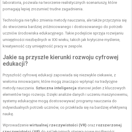
laboratoria, pozwala na tworzenie realistycznych scenariuszy, które
pomagają lepiej zrozumieć trudne zagadnienia.
Technologia nie tylko zmienia metody nauczania, ale także przyczynia się
do stworzenia bardziej zróżnicowanego i dostosowanego do potrzeb
uczniów środowiska edukacyjnego. Takie podejście sprzyja rozwijaniu
umiejętności niezbędnych w XXI wieku, takich jak krytyczne myślenie,
kreatywność czy umiejętność pracy w zespole.
Jakie są przyszłe kierunki rozwoju cyfrowej
edukacji?
Przyszłość cyfrowej edukacji zapowiada się niezwykle ciekawie, z
wieloma innowacjami, które mogą znacząco wpłynąć na tradycyjne
metody nauczania.
Sztuczna inteligencja
stanowi jeden z kluczowych
elementów tego rozwoju. Dzięki analizie danych i uczeniu maszynowemu,
systemy edukacyjne mogą dostosowywać programy nauczania do
indywidualnych potrzeb uczniów, co przekłada się na bardziej efektywną
naukę.
Wprowadzenie
wirtualnej rzeczywistości (VR)
oraz
rozszerzonej
rzeczywistości (AR)
do sal lekcyjnych otwiera nowe możliwości.