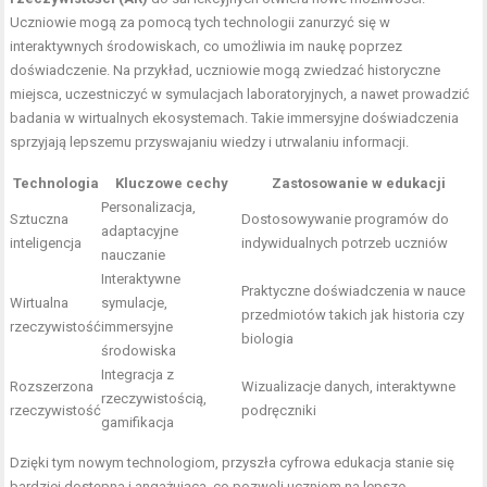
Uczniowie mogą za pomocą tych technologii zanurzyć się w
interaktywnych środowiskach, co umożliwia im naukę poprzez
doświadczenie. Na przykład, uczniowie mogą zwiedzać historyczne
miejsca, uczestniczyć w symulacjach laboratoryjnych, a nawet prowadzić
badania w wirtualnych ekosystemach. Takie immersyjne doświadczenia
sprzyjają lepszemu przyswajaniu wiedzy i utrwalaniu informacji.
Technologia
Kluczowe cechy
Zastosowanie w edukacji
Personalizacja,
Sztuczna
Dostosowywanie programów do
adaptacyjne
inteligencja
indywidualnych potrzeb uczniów
nauczanie
Interaktywne
Praktyczne doświadczenia w nauce
Wirtualna
symulacje,
przedmiotów takich jak historia czy
rzeczywistość
immersyjne
biologia
środowiska
Integracja z
Rozszerzona
Wizualizacje danych, interaktywne
rzeczywistością,
rzeczywistość
podręczniki
gamifikacja
Dzięki tym nowym technologiom, przyszła cyfrowa edukacja stanie się
bardziej dostępna i angażująca, co pozwoli uczniom na lepsze