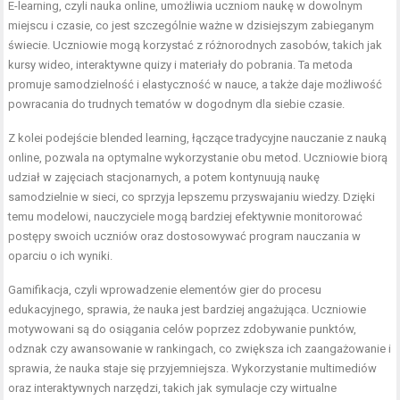
E-learning, czyli nauka online, umożliwia uczniom naukę w dowolnym
miejscu i czasie, co jest szczególnie ważne w dzisiejszym zabieganym
świecie. Uczniowie mogą korzystać z różnorodnych zasobów, takich jak
kursy wideo, interaktywne quizy i materiały do pobrania. Ta metoda
promuje samodzielność i elastyczność w nauce, a także daje możliwość
powracania do trudnych tematów w dogodnym dla siebie czasie.
Z kolei podejście blended learning, łączące tradycyjne nauczanie z nauką
online, pozwala na optymalne wykorzystanie obu metod. Uczniowie biorą
udział w zajęciach stacjonarnych, a potem kontynuują naukę
samodzielnie w sieci, co sprzyja lepszemu przyswajaniu wiedzy. Dzięki
temu modelowi, nauczyciele mogą bardziej efektywnie monitorować
postępy swoich uczniów oraz dostosowywać program nauczania w
oparciu o ich wyniki.
Gamifikacja, czyli wprowadzenie elementów gier do procesu
edukacyjnego, sprawia, że nauka jest bardziej angażująca. Uczniowie
motywowani są do osiągania celów poprzez zdobywanie punktów,
odznak czy awansowanie w rankingach, co zwiększa ich zaangażowanie i
sprawia, że nauka staje się przyjemniejsza. Wykorzystanie multimediów
oraz interaktywnych narzędzi, takich jak symulacje czy wirtualne