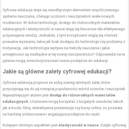
Cyfrowa edukacja staje się nieodłącznym elementem współczesnego
systemu nauczania, oferując uczniom i nauczycielom wiele nowych
możliwości. W dobie technologii, dostęp do różnorodnych materiałów
edukacyjnych i elastyczność w nauce stają się kluczowe dla efektywnego
przyswajania wiedzy. Jednakże, z tymi korzyściami wiążą się również
poważne wyzwania, takie jak brak dostępu do technologii czy problemy z
motywacją. Jak technologia wpływa na metody nauczania i jakie
umiejętności są niezbędne w tej nowej rzeczywistości? Odpowiedzi na te
pytania mogą zrewolucjonizować nasze podejście do edukacji.
Jakie są główne zalety cyfrowej edukacji?
Cyfrowa edukacja przynosi ze sobą szereg istotnych zalet, które
przyczyniają się do jej rosnącej popularności wśród uczniów i nauczycieli.
Najważniejszym atutem jest
dostęp do różnorodnych materiałów
edukacyjnych
. Uczniowie mogą korzystać z bogatych zasobów, takich
jak e-booki, filmy, interaktywne prezentacje czy kursy online, co pozwala
na bardziej zróżnicowane i angażujące podejście do nauki.
Kolejnym istotnym aspektem jest
elastyczność w nauce
. Dzięki cyfrowej