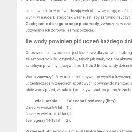
Uczniowie, którzy doświadczają tych objawów, mogą mieć trud
wyniki w nauce. Dlatego tak ważne jest, aby zarówno nauczycie
Zachęcanie do regularnego picia wody
, zwłaszcza w czas
utrzymania ich zdrowia i samopoczucia.
Ile wody powinien pić uczeń każdego dn
Odpowiednie nawodnienie jest kluczowe dla zdrowia i dobreg
zależności od kilku czynników, takich jak wiek, poziom aktywn
szkolnym powinny spożywać od
1,5 do 2 litrów
wody dzienni
Warto zauważyć, że w trakcie intensywnego wysiłku fizyczne
uczestniczące w zajęciach sportowych, powinny dostarczać sob
picie wody przed, w trakcie i po aktywności, co pomoże za
Wiek ucznia
Zalecana ilość wody (litry)
Dzieci w wieku 6-9 lat
1,5
Dzieci w wieku 10-13 lat
1,7
Teenagerzy 14-18 lat
2,0
Ważne jest, aby uczniowie mieli
stały dostęp do wody
zarówno