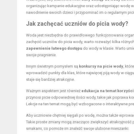
organizując kampanie edukacyjne oraz udostępniając wodę w
nawodnienie swoich dzieci i przypominać im o regularnym pic
Jak zachęcać uczniów do picia wody?
Woda jest niezbędna do prawidłowego funkcjonowania organizm
zachęcić uczniów do picia wody, warto rozważyć kilka różnyc
zapewnienie łatwego dostępu
do wody w klasie. Warto umie
swoje pragnienie.
Innym świetnym pomysłem są
konkursy na picie wody
, któ
wprowadzić punkty dla klas, które najwięcej piją wody w ciągu
staje się bardziej atrakcyjne.
Ważnym aspektem jest również
edukacja na temat korzyśc
przynosi picie odpowiedniej ilości wody, takie jak poprawa k
Lekcje na ten temat mogą być wzbogacone o interaktywne prez
Aby uczniowie chętniej sięgali po wodę, można także wprow
Takie proste zmiany mogą znacząco zwiększyć atrakcyjność p
smakami, co pomoże im znaleźć swoje ulubione mieszanki.