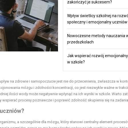
zakończyć je sukcesem?
Wpływ świetlicy szkolnej na rozwó
społeczny i emocjonalny uczniów
Nowoczesne metody nauczania 
przedszkolach
Jak wspierać rozwój emocjonalny 
w szkole?
wpływ na zdrowie i samopoczucie jest nie do przecenienia, zwłaszcza w kont
jonowania mózgu i zdolności koncentracji, co jest niezwykle ważne w trakci
iedniej ilości wody może negatywnie wpłynąć na ich wyniki w szkole. Warto za
by wspierać procesy poznawcze i poprawić zdolność skupienia się na zadania
 uczniów?
rganizmu, a szczególnie dla mózgu, który stanowi centralny element proces