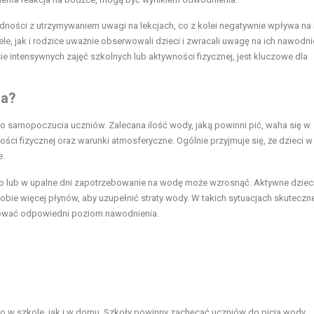
ności z utrzymywaniem uwagi na lekcjach, co z kolei negatywnie wpływa na 
le, jak i rodzice uważnie obserwowali dzieci i zwracali uwagę na ich nawodni
ie intensywnych zajęć szkolnych lub aktywności fizycznej, jest kluczowe dla
ia?
o samopoczucia uczniów. Zalecana ilość wody, jaką powinni pić, waha się w
ości fizycznej oraz warunki atmosferyczne. Ogólnie przyjmuje się, że dzieci w
e.
go lub w upalne dni zapotrzebowanie na wodę może wzrosnąć. Aktywne dzieci
ie więcej płynów, aby uzupełnić straty wody. W takich sytuacjach skuteczne
chować odpowiedni poziom nawodnienia.
 w szkole, jak i w domu. Szkoły powinny zachęcać uczniów do picia wody,