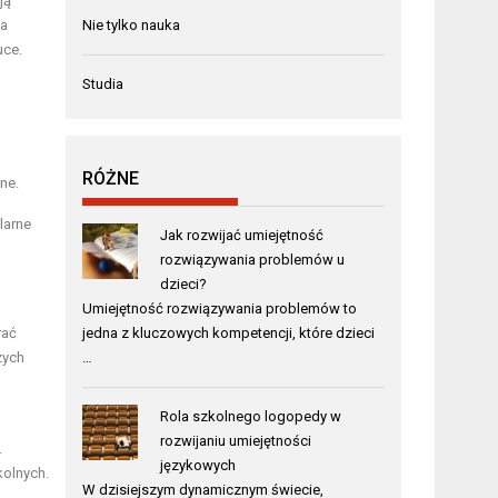
ją
ia
Nie tylko nauka
uce.
Studia
RÓŻNE
ne.
larne
Jak rozwijać umiejętność
rozwiązywania problemów u
dzieci?
Umiejętność rozwiązywania problemów to
rać
jedna z kluczowych kompetencji, które dzieci
zych
…
Rola szkolnego logopedy w
rozwijaniu umiejętności
.
językowych
kolnych.
W dzisiejszym dynamicznym świecie,