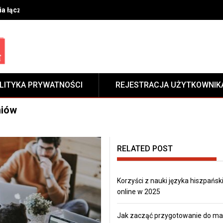
ia łączenia materiałów w przemyśle budowlanym i motoryzacyjnym
LITYKA PRYWATNOŚCI
REJESTRACJA UŻYTKOWNIK
niów
RELATED POST
Korzyści z nauki języka hiszpańsk
online w 2025
Jak zacząć przygotowanie do mat