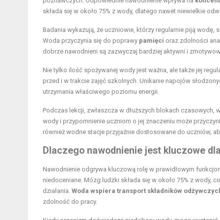
poznawczych. Odpowiednie nawodnienie wpływa na
koncent
składa się w około 75% z wody, dlatego nawet niewielkie od
Badania wykazują, że uczniowie, którzy regularnie piją wodę, 
Woda przyczynia się do poprawy
pamięci
oraz zdolności ana
dobrze nawodnieni są zazwyczaj bardziej aktywni i zmotywowa
Nie tylko ilość spożywanej wody jest ważna, ale także jej regul
przed i w trakcie zajęć szkolnych. Unikanie napojów słodzon
utrzymania właściwego poziomu energii.
Podczas lekcji, zwłaszcza w dłuższych blokach czasowych, w
wody i przypomnienie uczniom o jej znaczeniu może przyczyn
również wodne stacje przyjaźnie dostosowane do uczniów, aby
Dlaczego nawodnienie jest kluczowe d
Nawodnienie odgrywa kluczową rolę w prawidłowym funkcjono
niedoceniane. Mózg ludzki składa się w około 75% z wody, c
działania.
Woda wspiera transport składników odżywczych
zdolność do pracy.