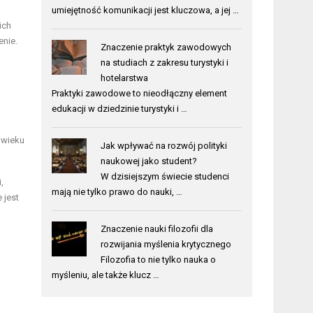
umiejętność komunikacji jest kluczowa, a jej …
ich
enie.
Znaczenie praktyk zawodowych
na studiach z zakresu turystyki i
hotelarstwa
Praktyki zawodowe to nieodłączny element
edukacji w dziedzinie turystyki i …
 wieku
Jak wpływać na rozwój polityki
naukowej jako student?
W dzisiejszym świecie studenci
,
mają nie tylko prawo do nauki, …
 jest
Znaczenie nauki filozofii dla
rozwijania myślenia krytycznego
Filozofia to nie tylko nauka o
myśleniu, ale także klucz …