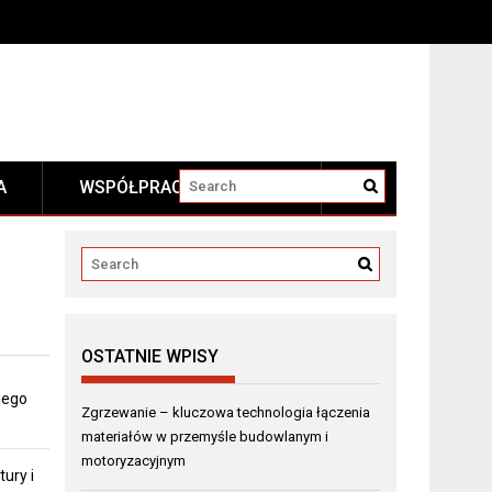
A
WSPÓŁPRACA I KONTAKT
OSTATNIE WPISY
iego
Zgrzewanie – kluczowa technologia łączenia
materiałów w przemyśle budowlanym i
motoryzacyjnym
ury i