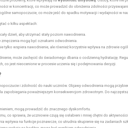
óżne problemy, które wpływają na
wydolność umysłową
. Osoby, które nie pi
ości w koncentracji, co może prowadzić do obniżenia zdolności przyswajan
 ogólne samopoczucie, co może jeść do spadku motywacji i wydajności w na
ać o kilku aspektach:
 cały dzień, aby utrzymać stały poziom nawodnienia.
ie zmęczenia mogą być oznakami odwodnienia.
e tylko wspiera nawodnienie, ale również korzystnie wpływa na zdrowie ogól
dnienie, może zachęcić do świadomego dbania o codzienną hydratację. Regu
, co jest nieocenione w procesie uczenia się i podejmowania decyzji.
?
mopoczucie i zdolność do nauki uczniów. Objawy odwodnienia mogą przybie
e dla zapobiegania poważniejszym konsekwencjom zdrowotnym. Do najczęsts
ieniem, mogą prowadzić do znacznego dyskomfortu.
, co sprawia, że uczniowie czują się osłabieni i mniej chętni do aktywności
a wpływa na funkcje poznawcze, co utrudnia skupienie się na zadaniach sz
dmierna reakcja na bodźce, mogą być wynikiem odwodnienia.