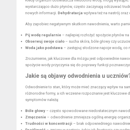
Kiedy organizm doświadcza niedoboru wody, mogą wystąpić r
wystarczająco dużo płynów, często zaczynają odczuwać trudn
nowych informacji.
Dehydratacja
wpływa też na nastrój oraz
Aby zapobiec negatywnym skutkom nawodnienia, warto pamięt
Pij wodę regularnie
– najlepiej rozłożyć spożycie płynów na
Obserwuj swoje ciało
– sucha skóra, bóle głowy czy uczuc
Woda jako podstawa
– zastępuj słodzone napoje wodą, co ni
Zrozumienie, jak kluczowe dla mózgu jest odpowiednie nawo
spożycie wody przyczynia się do poprawy funkcji poznawczych
Jakie są objawy odwodnienia u uczniów
Odwodnienie to stan, który może mieć znaczący wpływ na sa
różnorodne formy, a ich wczesne rozpoznanie jest kluczow
symptomów należą:
Bóle głowy
– często spowodowane niedostatecznym nawodn
Zmęczenie
– odwodnienie zmniejsza ogólną energię organizmu
Trudności w koncentracji
– brak odpowiedniego nawodnieni
Drażliwość
– zmiany w nastroju, takie jak frustracja czy na