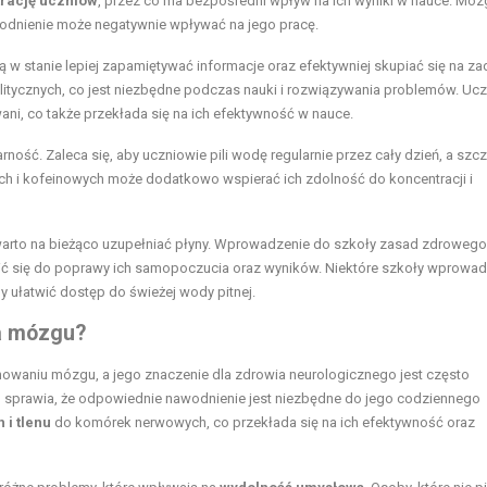
rację uczniów
, przez co ma bezpośredni wpływ na ich wyniki w nauce. Móz
wodnienie może negatywnie wpływać na jego pracę.
są w stanie lepiej zapamiętywać informacje oraz efektywniej skupiać się na za
litycznych, co jest niezbędne podczas nauki i rozwiązywania problemów. Uc
ni, co także przekłada się na ich efektywność w nauce.
arność. Zaleca się, aby uczniowie pili wodę regularnie przez cały dzień, a szc
ych i kofeinowych może dodatkowo wspierać ich zdolność do koncentracji i
arto na bieżąco uzupełniać płyny. Wprowadzenie do szkoły zasad zdrowego 
ić się do poprawy ich samopoczucia oraz wyników. Niektóre szkoły wprowad
 ułatwić dostęp do świeżej wody pitnej.
la mózgu?
waniu mózgu, a jego znaczenie dla zdrowia neurologicznego jest często
o sprawia, że odpowiednie nawodnienie jest niezbędne do jego codziennego
 i tlenu
do komórek nerwowych, co przekłada się na ich efektywność oraz