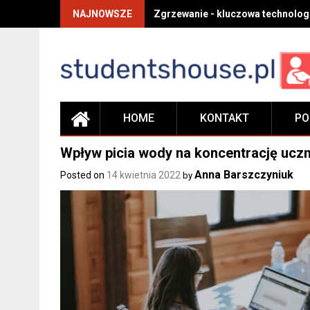
Skip
NAJNOWSZE
Zgrzewanie - kluczowa technolog
to
content
HOME
KONTAKT
PO
Wpływ picia wody na koncentrację ucz
Anna Barszczyniuk
Posted on
14 kwietnia 2022
by