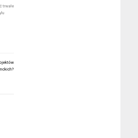
ć trwałe
ylu
rojektów
nckich?