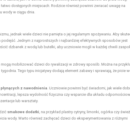
 łatwo dostępnych miejscach. Rodzice również powinni zwracać uwagę na
iu wody w ciągu dnia.
u, jednak wiele dzieci nie pamięta o jej regularnym spożywaniu. Aby skute
h podejść. Jednym z najprostszych i najbardziej efektywnych sposobów jest
ścić dzbanek z wodą lub butelki, aby uczniowie mogli w każdej chwili zaspo
re mogą mobilizować dzieci do rywalizacji w zdrowy sposób. Można na przykł
 tygodnia. Tego typu inicjatywy dodają element zabawy i sprawiają, że picie 
i płynących z nawodnienia
. Uczniowie powinni być świadomi, jak wiele do
oncentracji, lepsza wydolność fizyczna czy wsparcie dla układu odpornościo
entacje lub warsztaty.
adzić
smakowe dodatki
, na przykład plastry cytryny, limonki, ogórka czy śwież
icia wody. Warto również zachęcać dzieci do eksperymentowania z różnymi