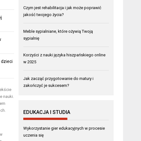
Czym jest rehabilitacja i jak może poprawić
jakość twojego życia?
j
Meble sypialniane, które ożywią Twoją
sypialnię
w
Korzyści z nauki języka hiszpańskiego online
dzieci
w 2025
Jak zacząć przygotowanie do matury i
zakończyć je sukcesem?
ekście
e nauki.
tem
ch.
EDUKACJA I STUDIA
Wykorzystanie gier edukacyjnych w procesie
ów
uczenia się