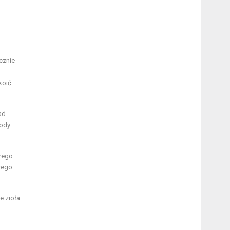
cznie
koić
ad
wody
brego
wego.
e zioła.