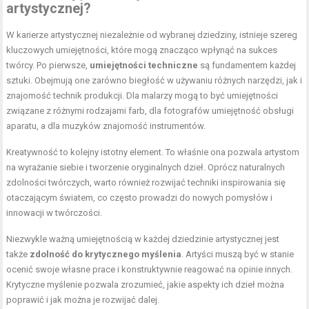
artystycznej?
W karierze artystycznej niezależnie od wybranej dziedziny, istnieje szereg
kluczowych umiejętności, które mogą znacząco wpłynąć na sukces
twórcy. Po pierwsze,
umiejętności techniczne
są fundamentem każdej
sztuki. Obejmują one zarówno biegłość w używaniu różnych narzędzi, jak i
znajomość technik produkcji. Dla malarzy mogą to być umiejętności
związane z różnymi rodzajami farb, dla fotografów umiejętność obsługi
aparatu, a dla muzyków znajomość instrumentów.
Kreatywność to kolejny istotny element. To właśnie ona pozwala artystom
na wyrażanie siebie i tworzenie oryginalnych dzieł. Oprócz naturalnych
zdolności twórczych, warto również rozwijać techniki inspirowania się
otaczającym światem, co często prowadzi do nowych pomysłów i
innowacji w twórczości.
Niezwykle ważną umiejętnością w każdej dziedzinie artystycznej jest
także
zdolność do krytycznego myślenia
. Artyści muszą być w stanie
ocenić swoje własne prace i konstruktywnie reagować na opinie innych.
Krytyczne myślenie pozwala zrozumieć, jakie aspekty ich dzieł można
poprawić i jak można je rozwijać dalej.