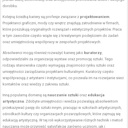
dorobku.
Kolejną ścieżką kariery są profesje związane z
projektowaniem
.
Projektanci graficzni, mody czy wnętrz znajdują zatrudnienie w firmach,
które poszukują oryginalnych rozwiązań i estetycznych projektów. Praca
w tym zawodzie często wiąże się z kreatywnym podejściem do zadań
oraz umiejętnością współpracy w zespołach projektowych.
Absolwenci mogą również rozważyć karierę jako
kuratorzy
,
odpowiedzialni za organizację wystaw oraz promocję sztuki. Tego
rodzaju stanowiska często wymagają znajomości rynku sztuki oraz
umiejętności zarządzania projektami kulturalnymi. Kuratorzy często
współpracują z artystami i instytucjami, co pozwala im na rozwijanie sieci
kontaktów oraz wiedzy z zakresu sztuki.
Inną popularną domeną są
nauczanie sztuki
oraz
edukacja
artystyczna
. Zdobyte umiejętności i wiedza pozwalają absolwentom
przekazywać pasję do sztuki innym, pracując w szkołach artystycznych,
ośrodkach kultury czy organizacjach pozarządowych, które zajmują się
edukacją artystyczną. W tej roli wykorzystywanie różnych technik i metod
nauczania może przynieść satysfakcję zarówno uczniom, jak i