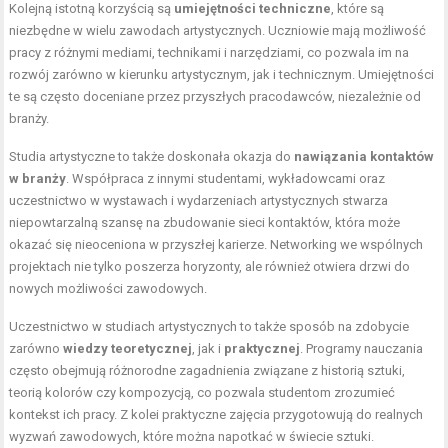
Kolejną istotną korzyścią są
umiejętności techniczne
, które są
niezbędne w wielu zawodach artystycznych. Uczniowie mają możliwość
pracy z różnymi mediami, technikami i narzędziami, co pozwala im na
rozwój zarówno w kierunku artystycznym, jak i technicznym. Umiejętności
te są często doceniane przez przyszłych pracodawców, niezależnie od
branży.
Studia artystyczne to także doskonała okazja do
nawiązania kontaktów
w branży
. Współpraca z innymi studentami, wykładowcami oraz
uczestnictwo w wystawach i wydarzeniach artystycznych stwarza
niepowtarzalną szansę na zbudowanie sieci kontaktów, która może
okazać się nieoceniona w przyszłej karierze. Networking we wspólnych
projektach nie tylko poszerza horyzonty, ale również otwiera drzwi do
nowych możliwości zawodowych.
Uczestnictwo w studiach artystycznych to także sposób na zdobycie
zarówno
wiedzy teoretycznej
, jak i
praktycznej
. Programy nauczania
często obejmują różnorodne zagadnienia związane z historią sztuki,
teorią kolorów czy kompozycją, co pozwala studentom zrozumieć
kontekst ich pracy. Z kolei praktyczne zajęcia przygotowują do realnych
wyzwań zawodowych, które można napotkać w świecie sztuki.