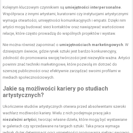
Kolejnym kluczowym czynnikiem są
umiejętności interpersonalne
.
Współpraca z innymi artystami, kuratorami czy instytucjami artystycznymi
wymaga otwartości, umiejętności komunikacyjnych i empatii. Dzięki nim
artyści mogą budować sieci kontaktów oraz nawiązywać wartościowe
relacje, które często prowadzą do wspólnych projektów i wystaw.
Nie można również zapominać o
umiejętnościach marketingowych
. W
dzisiejszym świecie, gdzie rynek sztuki jest bardzo konkurencyjny,
zdolność do promowania swojej twórczości jest niezwykle ważna. Artyści
powinni znać techniki marketingowe, które pozwolą im dotrzeć do
szerszej publiczności oraz efektywnie zarządzać swoimi profilami w
mediach społecznościowych.
Jakie są możliwości kariery po studiach
artystycznych?
Ukończenie studiów artystycznych otwiera przed absolwentami szeroki
wachlarz możliwości kariery. Wielu z nich podejmuje pracę jako
niezależni artyści
, tworząc własne dzieła, które mogą być wystawiane
w galeriach czy sprzedawane na targach sztuki. Taka praca wymaga
jednak dużej determinacji oraz umiejętności promowania siebie i swojego