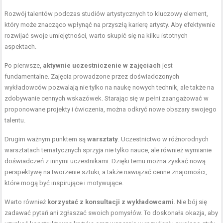
Rozwój talentów podczas studiów artystycznych to kluczowy element,
który może znacząco wpłynąć na przyszłą karierę artysty. Aby efektywnie
rozwijać swoje umiejętności, warto skupić się na kilku istotnych
aspektach.
Po pierwsze,
aktywnie uczestniczenie w zajęciach
jest
fundamentalne. Zajęcia prowadzone przez doświadczonych
wykładowców pozwalają nie tylko na naukę nowych technik, ale także na
zdobywanie cennych wskazówek. Starając się w pełni zaangażować w
proponowane projekty i ćwiczenia, można odkryć nowe obszary swojego
talentu.
Drugim ważnym punktem są
warsztaty
. Uczestnictwo w różnorodnych
warsztatach tematycznych sprzyja nie tylko nauce, ale również wymianie
doświadczeń z innymi uczestnikami. Dzięki temu można zyskać nową
perspektywę na tworzenie sztuki, a także nawiązać cenne znajomości,
które mogą być inspirujące i motywujące.
Warto również
korzystać z konsultacji z wykładowcami
. Nie bój się
zadawać pytań ani zgłaszać swoich pomysłów. To doskonała okazja, aby