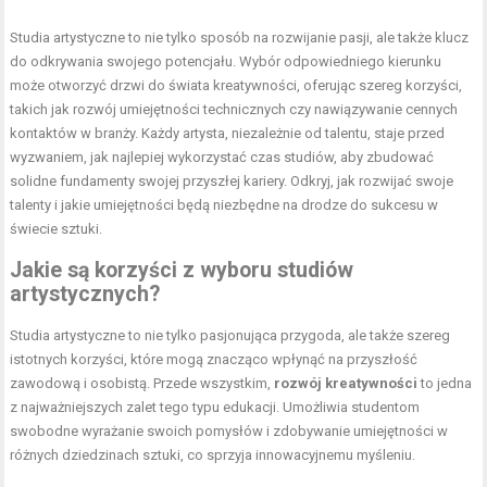
Studia artystyczne to nie tylko sposób na rozwijanie pasji, ale także klucz
do odkrywania swojego potencjału. Wybór odpowiedniego kierunku
może otworzyć drzwi do świata kreatywności, oferując szereg korzyści,
takich jak rozwój umiejętności technicznych czy nawiązywanie cennych
kontaktów w branży. Każdy artysta, niezależnie od talentu, staje przed
wyzwaniem, jak najlepiej wykorzystać czas studiów, aby zbudować
solidne fundamenty swojej przyszłej kariery. Odkryj, jak rozwijać swoje
talenty i jakie umiejętności będą niezbędne na drodze do sukcesu w
świecie sztuki.
Jakie są korzyści z wyboru studiów
artystycznych?
Studia artystyczne to nie tylko pasjonująca przygoda, ale także szereg
istotnych korzyści, które mogą znacząco wpłynąć na przyszłość
zawodową i osobistą. Przede wszystkim,
rozwój kreatywności
to jedna
z najważniejszych zalet tego typu edukacji. Umożliwia studentom
swobodne wyrażanie swoich pomysłów i zdobywanie umiejętności w
różnych dziedzinach sztuki, co sprzyja innowacyjnemu myśleniu.