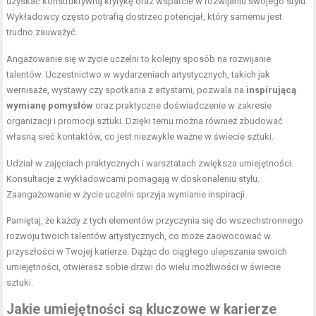
uzyskać konstruktywną krytykę oraz wsparcie w rozwijaniu swojego stylu.
Wykładowcy często potrafią dostrzec potencjał, który samemu jest
trudno zauważyć.
Angażowanie się w życie uczelni to kolejny sposób na rozwijanie
talentów. Uczestnictwo w wydarzeniach artystycznych, takich jak
wernisaże, wystawy czy spotkania z artystami, pozwala na
inspirującą
wymianę pomysłów
oraz praktyczne doświadczenie w zakresie
organizacji i promocji sztuki. Dzięki temu można również zbudować
własną sieć kontaktów, co jest niezwykle ważne w świecie sztuki.
Udział w zajęciach praktycznych i warsztatach zwiększa umiejętności.
Konsultacje z wykładowcami pomagają w doskonaleniu stylu.
Zaangażowanie w życie uczelni sprzyja wymianie inspiracji.
Pamiętaj, że każdy z tych elementów przyczynia się do wszechstronnego
rozwoju twoich talentów artystycznych, co może zaowocować w
przyszłości w Twojej karierze. Dążąc do ciągłego ulepszania swoich
umiejętności, otwierasz sobie drzwi do wielu możliwości w świecie
sztuki.
Jakie umiejętności są kluczowe w karierze